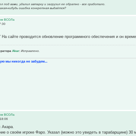
л под вами, удалил автарку и загрузил ее обратно - все сработало.
акая-нибудь ошибка конкретная выдаётся?
ром ВСОЛа
7:30
е" На сайте проводится обновление программного обеспечения и он врем
ератора
Akar
:
Исправлено.
ую мы никогда не забудем...
ром ВСОЛа
18:06
 Акара.
ие о своём игроке Фаро. Указал (можно это увидеть в тарабарщине) 30 м