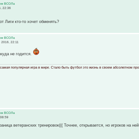
ром ВСОЛа
, 22:36
 от Лиги кто-то хочет обменять?
ром ВСОЛа
 2016, 22:11
икуда не годится.
- самая популярная игра в мире. Стало быть футбол это жизнь в своем абсолютном пр
ром ВСОЛа
 08:59
аница ветеранских тренировок((( Точнее, открывается, но игроков на ней 