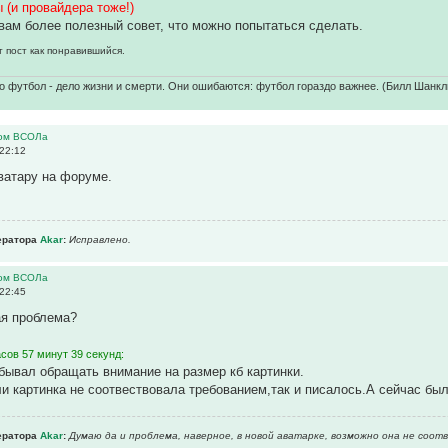
 (и провайдера тоже!)
вам более полезный совет, что можно попытаться сделать.
т пост как понравившийся.
о футбол - дело жизни и смерти. Они ошибаются: футбол гораздо важнее. (Билл Шанкл
ром ВСОЛа
22:12
ватару на форуме.
ератора
Akar
:
Исправлено.
ром ВСОЛа
22:45
ая проблема?
сов 57 минут 39 секунд:
бывал обращать внимание на размер кб картинки.
и картинка не соотвествовала требованием,так и писалось.А сейчас были
ератора
Akar
:
Думаю да и проблема, наверное, в новой аватарке, возможно она не соот