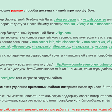
дующие
разные
способы доступа к нашей игре про футбол:
вер Виртуальной Футбольной Лиги:
virtualsoccer.ru
или
virtualsoccer.su
ил
 вариант доступа к российскому серверу:
vsol.su
,
vfleague.ru
,
simsoccer.r
рвер Виртуальной Футбольной Лиги:
vfliga.com
ные зеркала (в основном европейского сервера, поэтому если у вас с ев
а работе забанено):
virtualsoccer.info
,
virtualsoccer.biz
,
virtualsoccer.ws
,
vfl
gue.net
,
vfleague.org
,
vfleague.info
,
vfleague.biz
,
vfleague.name
,
vsol.org
,
vs
ма с попаданием на сервер одной группы - напишите об этом и попробу
 доступен у всех или только у Вас":
http://www.downforeveryoneorjustme.co
но "It's just you. http://virtualsoccer.ru is up." - значит, сайт игры ра
/speed_test
тест скорости загрузки сайтов
оможет удаление временных файлов интернета и/или кукисов
. Чита
акт: вы можете написать в техническую поддержку своего интернет-провай
го случаев, когда это помогало (или провайдер хотя бы сообщал, в чём 
не работает или внезапно перестало работать, но вы можете написать об 