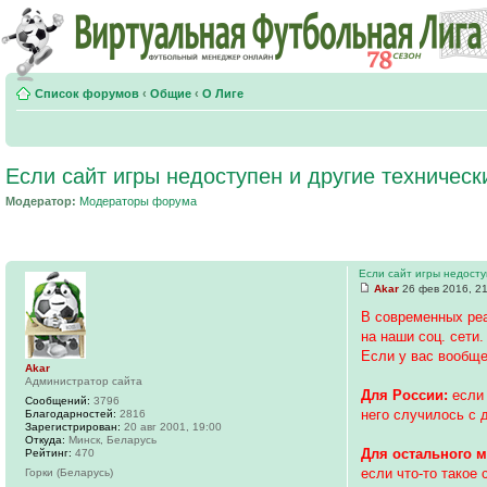
Список форумов
‹
Общие
‹
О Лиге
Если сайт игры недоступен и другие техничес
Модератор:
Модераторы форума
Если сайт игры недосту
Akar
26 фев 2016, 2
В современных ре
на наши соц. сети.
Если у вас вообще
Akar
Администратор сайта
Для России:
если 
Сообщений:
3796
него случилось с 
Благодарностей:
2816
Зарегистрирован:
20 авг 2001, 19:00
Откуда:
Минск, Беларусь
Для остального м
Рейтинг:
470
если что-то такое 
Горки (Беларусь)