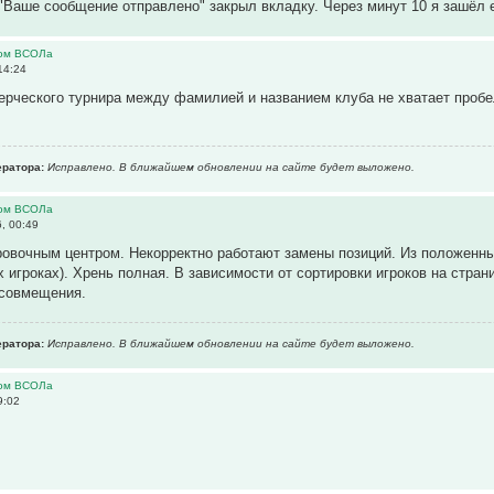
"Ваше сообщение отправлено" закрыл вкладку. Через минут 10 я зашёл е
ром ВСОЛа
14:24
ерческого турнира между фамилией и названием клуба не хватает пробе
ратора:
Исправлено. В ближайшем обновлении на сайте будет выложено.
ром ВСОЛа
, 00:49
овочным центром. Некорректно работают замены позиций. Из положенн
 игроках). Хрень полная. В зависимости от сортировки игроков на страни
совмещения.
ратора:
Исправлено. В ближайшем обновлении на сайте будет выложено.
ром ВСОЛа
9:02