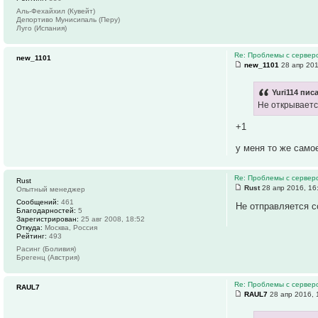
Аль-Фехайхил (Кувейт)
Депортиво Мунисипаль (Перу)
Луго (Испания)
Re: Проблемы с серве
new_1101
new_1101
28 апр 201
Yuri114 писа
Не открывается
+1
у меня то же сам
Re: Проблемы с серве
Rust
Rust
28 апр 2016, 16
Опытный менеджер
Сообщений:
461
Не отправляется с
Благодарностей:
5
Зарегистрирован:
25 авг 2008, 18:52
Откуда:
Москва, Россия
Рейтинг:
493
Расинг (Боливия)
Брегенц (Австрия)
Re: Проблемы с серве
RAUL7
RAUL7
28 апр 2016, 