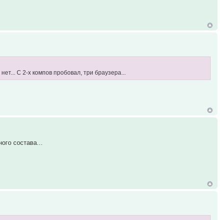
ет... С 2-х компов пробовал, три браузера...
ого состава...