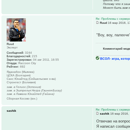
файла: 8Кб
Потому что я заше
Может быть вам к
Re: Проблемы с серве
Ruud
16 мар 2016, 1
"Воу, воу, палехч
Ruud
Эксперт
Комментарий мод
Сообщений:
3244
Благодарностей:
215
ВСОЛ- игра, котор
Зарегистрирован:
04 авг 2011, 16:55
Откуда:
Raccoon City
Рейтинг:
692
Яданабон (Мьянма)
ЦСКА (Болгария)
Санс Юнайтед (Сейшельские о-ва)
Стронгест (Боливия)
зам. в Гелиос (Эстония)
зам. в Эштрелья Негра (Гвинея-Бисау)
зам. в Ламаха Юнайтед (Гайана)
Сборная Косово (юн.)
Re: Проблемы с серве
sashik
sashik
16 мар 2016, 
Отвечаю на вопрос
Я написал сообщен