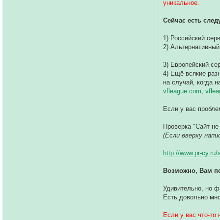
уникальное.
Сейчас есть сле
1) Российский сер
2) Альтернативный
3) Европейский се
4) Ещё всякие раз
на случай, когда н
vfleague.com
,
vflea
Если у вас пробле
Проверка "Сайт не
(Если вверху написа
http://www.pr-cy.ru
Возможно, Вам п
Удивительно, но ф
Есть довольно мно
Если у вас что-то 