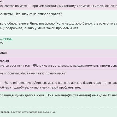
а):
ся состав на матч ЛЧ,при чем в остальных командах помечены игроки основног
роблемы. Что значит не отправляются?
было обновление в Лиге, возможно (хотя не должно было), у вас что-то з
му подробнее, лично у меня такой проблемы нет.
ром ВСОЛа
:02
л(а):
сал(а):
яется состав на матч ЛЧ,при чем в остальных командах помечены игроки осно
ие проблемы. Что значит не отправляются?
 - было обновление в Лиге, возможно (хотя не должно было), у вас что-то за
облему подробнее, лично у меня такой проблемы нет.
тправил,видимо дело в кэше. Но в команде(Лихтенштейн) не видны 11 че
ратора:
Галочка автораскраски включена?