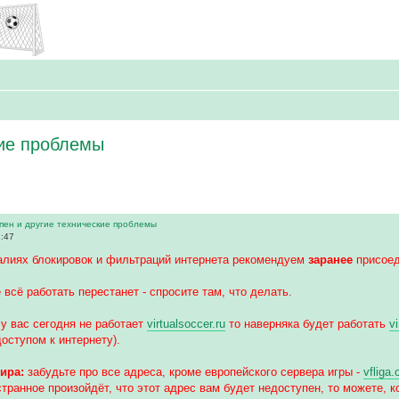
кие проблемы
пен и другие технические проблемы
1:47
алиях блокировок и фильтраций интернета рекомендуем
заранее
присоед
 всё работать перестанет - спросите там, что делать.
у вас сегодня не работает
virtualsoccer.ru
то наверняка будет работать
v
доступом к интернету).
ира:
забудьте про все адреса, кроме европейского сервера игры -
vfliga
странное произойдёт, что этот адрес вам будет недоступен, то можете, ко