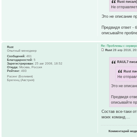
Rust писал(
Не отправляет
Это не описание п
Предвидя ответ - 
описывайте пробле
Re: Проблемы с серве
Rust
Rust
28 апр 2016, 20
Опытный менеджер
Сообщений:
461
Благодарностей:
5
RAUL7 писа
Зарегистрирован:
25 авг 2008, 18:52
Откуда:
Москва, Россия
Рейтинг:
493
Rust пи
Не отправл
Расинг (Боливия)
Брегенц (Австрия)
Это не описан
Предвидя ответ
описывайте пр
Состав все-таки о
моих команд....
Комментарий моде