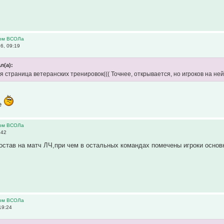
ром ВСОЛа
6, 09:19
л(а):
 страница ветеранских тренировок((( Точнее, открывается, но игроков на ней н
ое
ром ВСОЛа
:42
остав на матч ЛЧ,при чем в остальных командах помечены игроки основн
ром ВСОЛа
19:24