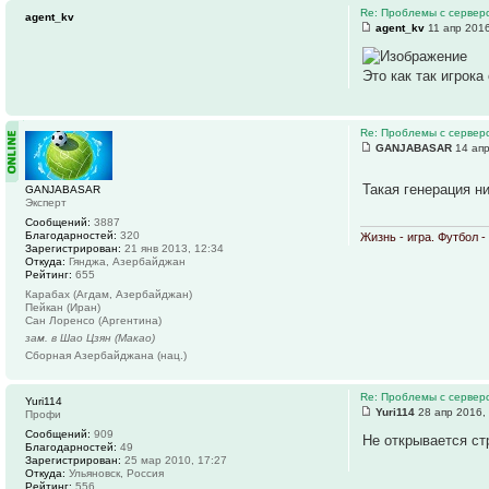
Re: Проблемы с серве
agent_kv
agent_kv
11 апр 2016
Это как так игрока
Re: Проблемы с серве
GANJABASAR
14 апр
Такая генерация н
GANJABASAR
Эксперт
Сообщений:
3887
Благодарностей:
320
Жизнь - игра. Футбол 
Зарегистрирован:
21 янв 2013, 12:34
Откуда:
Гянджа, Азербайджан
Рейтинг:
655
Карабах (Агдам, Азербайджан)
Пейкан (Иран)
Сан Лоренсо (Аргентина)
зам. в Шао Цзян (Макао)
Сборная Азербайджана (нац.)
Re: Проблемы с серве
Yuri114
Yuri114
28 апр 2016,
Профи
Сообщений:
909
Не открывается стр
Благодарностей:
49
Зарегистрирован:
25 мар 2010, 17:27
Откуда:
Ульяновск, Россия
Рейтинг:
556