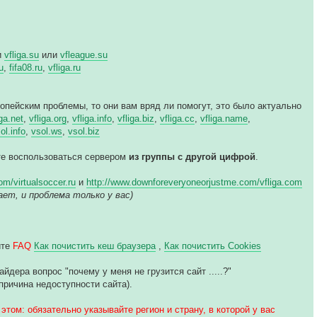
и
vfliga.su
или
vfleague.su
u
,
fifa08.ru
,
vfliga.ru
ропейским проблемы, то они вам вряд ли помогут, это было актуально
iga.net
,
vfliga.org
,
vfliga.info
,
vfliga.biz
,
vfliga.cc
,
vfliga.name
,
ol.info
,
vsol.ws
,
vsol.biz
йте воспользоваться сервером
из группы с другой цифрой
.
m/virtualsoccer.ru
и
http://www.downforeveryoneorjustme.com/vfliga.com
ботает, и проблема только у вас)
йте
FAQ
Как почистить кеш браузера
,
Как почистить Cookies
дера вопрос "почему у меня не грузится сайт .....?"
причина недоступности сайта).
этом: обязательно указывайте регион и страну, в которой у вас