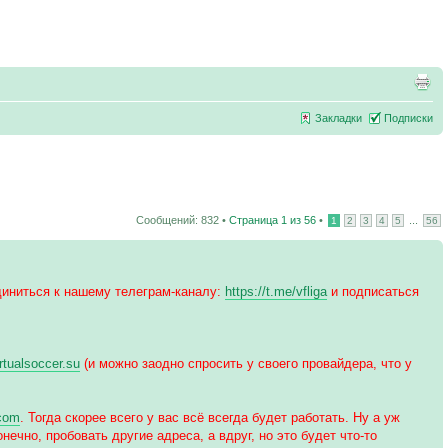
Закладки
Подписки
Сообщений: 832 •
Страница
1
из
56
•
...
1
2
3
4
5
56
иниться к нашему телеграм-каналу:
https://t.me/vfliga
и подписаться
irtualsoccer.su
(и можно заодно спросить у своего провайдера, что у
.com
. Тогда скорее всего у вас всё всегда будет работать. Ну а уж
нечно, пробовать другие адреса, а вдруг, но это будет что-то