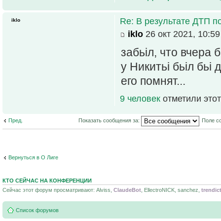
Re: В результате ДТП по
iklo
iklo
26 окт 2021, 10:59
забьіл, что вчера б
у Никитьі бьіл бьі
его помнят...
9 человек
отметили этот
Пред.
Показать сообщения за:
Поле с
Вернуться в О Лиге
КТО СЕЙЧАС НА КОНФЕРЕНЦИИ
Сейчас этот форум просматривают: Alviss,
ClaudeBot
, EllectroNICK, sanchez,
trendic
Список форумов