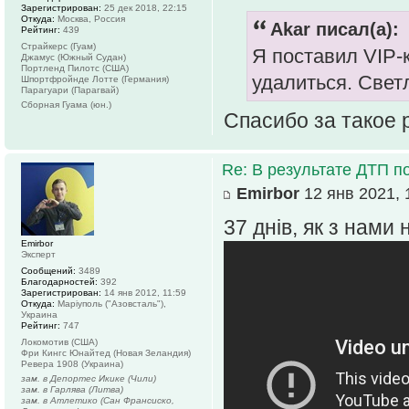
Зарегистрирован:
25 дек 2018, 22:15
Откуда:
Москва, Россия
Akar писал(а):
Рейтинг:
439
Страйкерс (Гуам)
Я поставил VIP-к
Джамус (Южный Судан)
Портленд Пилотс (США)
удалиться. Свет
Шпортфройнде Лотте (Германия)
Парагуари (Парагвай)
Сборная Гуама (юн.)
Спасибо за такое 
Re: В результате ДТП по
Emirbor
12 янв 2021, 
37 днів, як з нами
Emirbor
Эксперт
Сообщений:
3489
Благодарностей:
392
Зарегистрирован:
14 янв 2012, 11:59
Откуда:
Маріуполь ("Азовсталь"),
Украина
Рейтинг:
747
Локомотив (США)
Фри Кингс Юнайтед (Новая Зеландия)
Ревера 1908 (Украина)
зам. в Депортес Икике (Чили)
зам. в Гарлява (Литва)
зам. в Атлетико (Сан Франсиско,