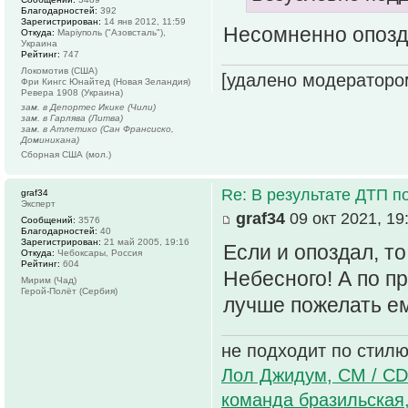
Благодарностей:
392
Зарегистрирован:
14 янв 2012, 11:59
Несомненно опоз
Откуда:
Маріуполь ("Азовсталь"),
Украина
Рейтинг:
747
Локомотив (США)
[удалено модераторо
Фри Кингс Юнайтед (Новая Зеландия)
Ревера 1908 (Украина)
зам. в Депортес Икике (Чили)
зам. в Гарлява (Литва)
зам. в Атлетико (Сан Франсиско,
Доминикана)
Сборная США (мол.)
Re: В результате ДТП по
graf34
Эксперт
graf34
09 окт 2021, 19
Сообщений:
3576
Благодарностей:
40
Зарегистрирован:
21 май 2005, 19:16
Если и опоздал, т
Откуда:
Чебоксары, Россия
Рейтинг:
604
Небесного! А по п
Мирим (Чад)
Герой-Полёт (Сербия)
лучше пожелать ем
не подходит по стилю
Лол Джидум, CM / CD
команда бразильская