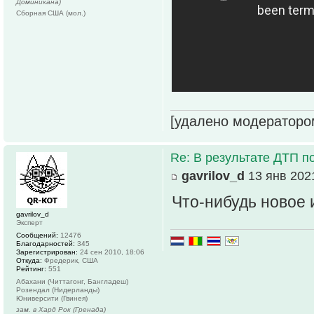
Доминикана)
Сборная США (мол.)
[удалено модераторо
Re: В результате ДТП по
gavrilov_d
13 янв 2021
Что-нибудь новое 
gavrilov_d
Эксперт
Сообщений:
12476
Благодарностей:
345
Зарегистрирован:
24 сен 2010, 18:06
Откуда:
Фредерик, США
Рейтинг:
551
Абахани (Читтагонг, Бангладеш)
Розендал (Нидерланды)
Юниверсити (Гвинея)
зам. в Хард Рок (Гренада)