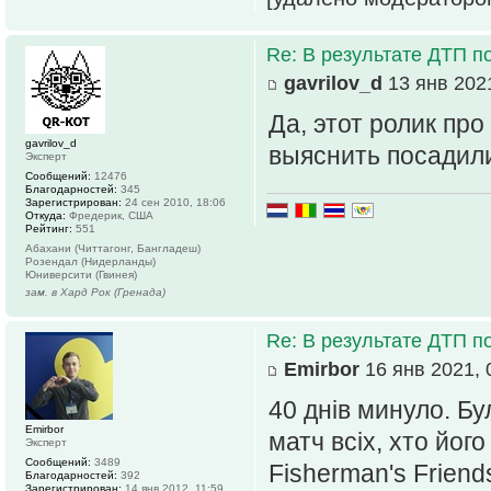
Re: В результате ДТП по
gavrilov_d
13 янв 2021
Да, этот ролик про
gavrilov_d
выяснить посадили
Эксперт
Сообщений:
12476
Благодарностей:
345
Зарегистрирован:
24 сен 2010, 18:06
Откуда:
Фредерик, США
Рейтинг:
551
Абахани (Читтагонг, Бангладеш)
Розендал (Нидерланды)
Юниверсити (Гвинея)
зам. в Хард Рок (Гренада)
Re: В результате ДТП по
Emirbor
16 янв 2021, 
40 днів минуло. Бу
Emirbor
матч всіх, хто йог
Эксперт
Сообщений:
3489
Fisherman's Friends
Благодарностей:
392
Зарегистрирован:
14 янв 2012, 11:59