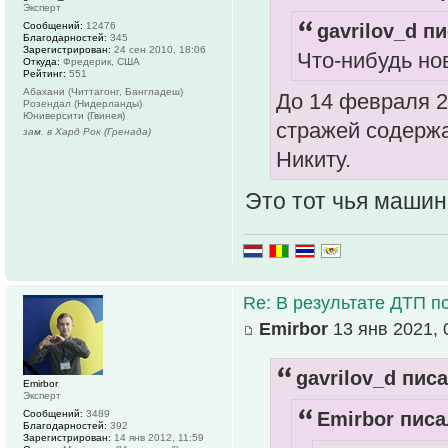
Эксперт
Сообщений:
12476
gavrilov_d пи
Благодарностей:
345
Зарегистрирован:
24 сен 2010, 18:06
Что-нибудь но
Откуда:
Фредерик, США
Рейтинг:
551
Абахани (Читтагонг, Бангладеш)
До 14 февраля 2
Розендал (Нидерланды)
Юниверсити (Гвинея)
стражей содержа
зам. в Хард Рок (Гренада)
Никиту.
Это тот чья машин
Re: В результате ДТП по
Emirbor
13 янв 2021, 
gavrilov_d писа
Emirbor
Эксперт
Сообщений:
3489
Emirbor писа
Благодарностей:
392
Зарегистрирован:
14 янв 2012, 11:59