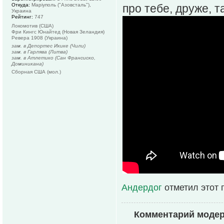
Откуда:
Маріуполь ("Азовсталь"),
про тебе, друже, 
Украина
Рейтинг:
747
Локомотив (США)
Фри Кингс Юнайтед (Новая Зеландия)
Ревера 1908 (Украина)
зам. в Депортес Икике (Чили)
зам. в Гарлява (Литва)
зам. в Атлетико (Сан Франсиско,
Доминикана)
Сборная США (мол.)
Андердог
отметил этот 
Комментарий моде