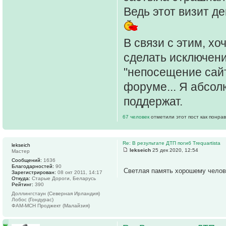
Ведь этот визит д
В связи с этим, х
сделать исключени
"непосещение сайта
форуме... Я абсол
поддержат.
67 человек
отметили этот пост как понра
Re: В результате ДТП погиб Trequartista
lekseich
lekseich
25 дек 2020, 12:54
Мастер
Сообщений:
1636
Благодарностей:
90
Светлая память хорошему чело
Зарегистрирован:
08 окт 2011, 14:17
Откуда:
Старые Дороги, Беларусь
Рейтинг:
390
Доллингстаун (Северная Ирландия)
Лобос (Гондурас)
ФАМ-МСН Проджект (Малайзия)