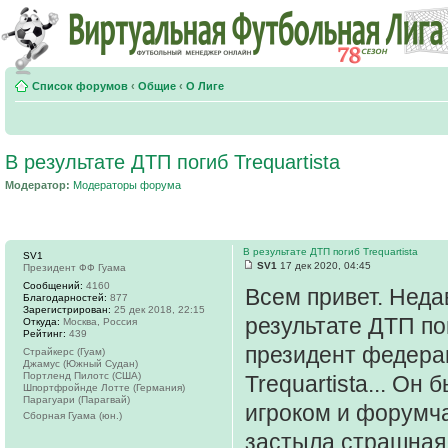
Список форумов
‹
Общие
‹
О Лиге
В результате ДТП погиб Trequartista
Модератор:
Модераторы форума
В результате ДТП погиб Trequartista
SV1
SV1
17 дек 2020, 04:45
Президент ФФ Гуама
Сообщений:
4160
Всем привет. Неда
Благодарностей:
877
Зарегистрирован:
25 дек 2018, 22:15
результате ДТП по
Откуда:
Москва, Россия
Рейтинг:
439
президент федера
Страйкерс (Гуам)
Джамус (Южный Судан)
Портленд Пилотс (США)
Trequartista... О
Шпортфройнде Лотте (Германия)
Парагуари (Парагвай)
игроком и форумча
Сборная Гуама (юн.)
застыла страшная 