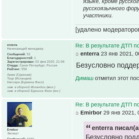
языке, кроме русско
русскоязычного фор
участники.
[удалено модераторо
Re: В результате ДТП по
enterra
Начинающий менеджер
enterra
23 янв 2021, 0
Сообщений:
52
Благодарностей:
1
Зарегистрирован:
02 фев 2020, 21:06
Безусловно поддер
Откуда:
Санкт-Петербург, Россия
Рейтинг:
550
Арми (Суринам)
Димаш
отметил этот по
Тоур (Исландия)
Нассара (Буркина Фасо)
зам. в сборной Исландии (мол.)
зам. в сборной Буркина Фасо (юн.)
Re: В результате ДТП по
Emirbor
29 янв 2021, 
enterra писал(а
Emirbor
Эксперт
Безусловно подд
Сообщений:
3489