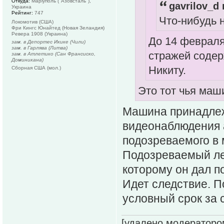
Откуда:
Маріуполь ("Азовсталь"),
gavrilov_d 
Украина
Рейтинг:
747
Что-нибудь 
Локомотив (США)
Фри Кингс Юнайтед (Новая Зеландия)
Ревера 1908 (Украина)
До 14 февраля
зам. в Депортес Икике (Чили)
зам. в Гарлява (Литва)
стражей содер
зам. в Атлетико (Сан Франсиско,
Доминикана)
Никиту.
Сборная США (мол.)
Это тот чья маши
Машина принадлеж
видеонаблюдения 
подозреваемого в 
Подозреваемый леп
которому он дал п
Идет следствие. 
условный срок за 
[удалено модераторо