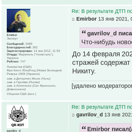
Re: В результате ДТП по
Emirbor
13 янв 2021, 
gavrilov_d писа
Emirbor
Эксперт
Что-нибудь ново
Сообщений:
3489
Благодарностей:
392
Зарегистрирован:
14 янв 2012, 11:59
До 14 февраля 202
Откуда:
Маріуполь ("Азовсталь"),
Украина
стражей содержат 
Рейтинг:
747
Локомотив (США)
Никиту.
Фри Кингс Юнайтед (Новая Зеландия)
Ревера 1908 (Украина)
зам. в Депортес Икике (Чили)
зам. в Гарлява (Литва)
[удалено модераторо
зам. в Атлетико (Сан Франсиско,
Доминикана)
Сборная США (мол.)
Re: В результате ДТП по
gavrilov_d
13 янв 2021
Emirbor писал(
gavrilov_d