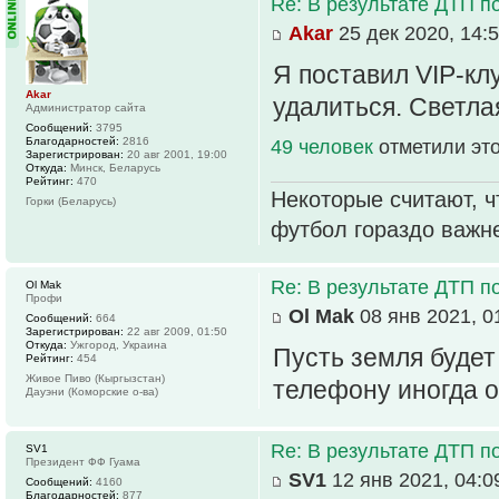
Re: В результате ДТП по
Akar
25 дек 2020, 14:
Я поставил VIP-клу
Akar
удалиться. Светла
Администратор сайта
Сообщений:
3795
Благодарностей:
2816
49 человек
отметили эт
Зарегистрирован:
20 авг 2001, 19:00
Откуда:
Минск, Беларусь
Рейтинг:
470
Некоторые считают, ч
Горки (Беларусь)
футбол гораздо важн
Re: В результате ДТП по
Ol Mak
Профи
Ol Mak
08 янв 2021, 0
Сообщений:
664
Зарегистрирован:
22 авг 2009, 01:50
Откуда:
Ужгород, Украина
Пусть земля будет
Рейтинг:
454
Живое Пиво (Кыргызстан)
телефону иногда 
Дауэни (Коморские о-ва)
Re: В результате ДТП по
SV1
Президент ФФ Гуама
SV1
12 янв 2021, 04:0
Сообщений:
4160
Благодарностей:
877