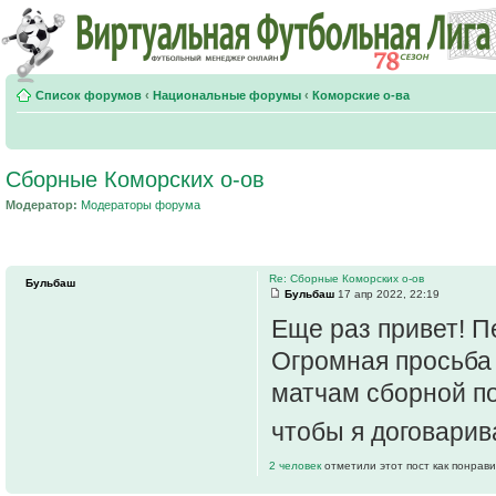
Список форумов
‹
Национальные форумы
‹
Коморские о-ва
Сборные Коморских о-ов
Модератор:
Модераторы форума
Re: Сборные Коморских о-ов
Бульбаш
Бульбаш
17 апр 2022, 22:19
Еще раз привет! П
Огромная просьба 
матчам сборной по
чтобы я договарив
2 человек
отметили этот пост как понрав