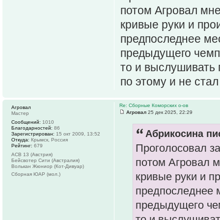
потом Агровал мне
кривые руки и про
предпоследнее мес
предыдущего чемпи
то и выслушивать 
по этому и не стал
Re: Сборные Коморских о-ов
Агровал
Агровал
25 дек 2025, 22:29
Мастер
Сообщений:
1010
Благодарностей:
86
Абрикосина пис
Зарегистрирован:
15 окт 2009, 13:52
Откуда:
Крымск, Россия
Проголосовал за
Рейтинг:
679
АСВ 13 (Австрия)
потом Агровал м
Бейсвотер Сити (Австралия)
Волькан Жюниор (Кот-Дивуар)
кривые руки и п
Сборная ЮАР (мол.)
предпоследнее м
предыдущего чем
то и выслушиват