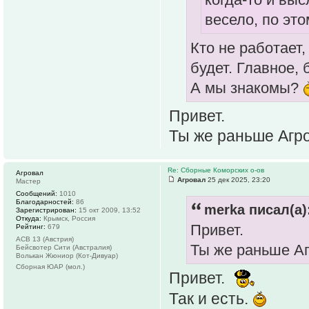
весело, по это
Кто не работает
будет. Главное, 
А мы знакомы?
Привет.
Ты же раньше Агр
Re: Сборные Коморских о-ов
Агровал
Агровал
25 дек 2025, 23:20
Мастер
Сообщений:
1010
Благодарностей:
86
merka писал(а)
Зарегистрирован:
15 окт 2009, 13:52
Откуда:
Крымск, Россия
Привет.
Рейтинг:
679
АСВ 13 (Австрия)
Ты же раньше А
Бейсвотер Сити (Австралия)
Волькан Жюниор (Кот-Дивуар)
Сборная ЮАР (мол.)
Привет.
Так и есть.