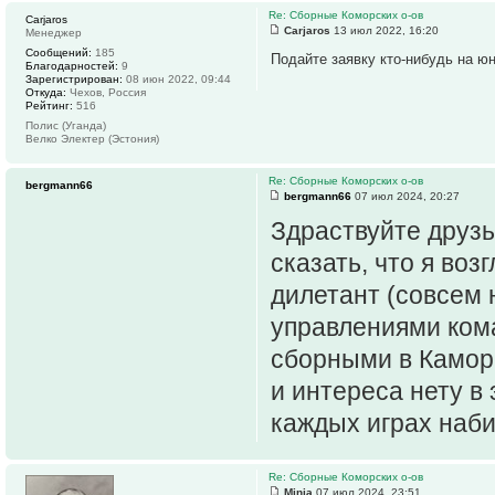
Re: Сборные Коморских о-ов
Carjaros
Carjaros
13 июл 2022, 16:20
Менеджер
Сообщений:
185
Подайте заявку кто-нибудь на ю
Благодарностей:
9
Зарегистрирован:
08 июн 2022, 09:44
Откуда:
Чехов, Россия
Рейтинг:
516
Полис (Уганда)
Велко Электер (Эстония)
Re: Сборные Коморских о-ов
bergmann66
bergmann66
07 июл 2024, 20:27
Здраствуйте друз
сказать, что я во
дилетант (совсем 
управлениями кома
сборными в Каморе
и интереса нету в
каждых играх наби
Re: Сборные Коморских о-ов
Minia
07 июл 2024, 23:51