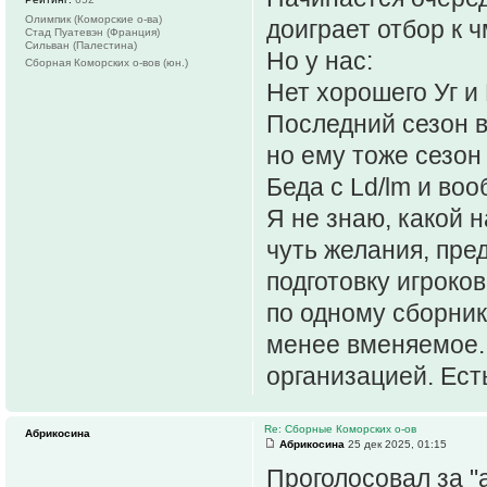
Олимпик (Коморские о-ва)
доиграет отбор к 
Стад Пуатевэн (Франция)
Сильван (Палестина)
Но у нас:
Сборная Коморских о-вов (юн.)
Нет хорошего Уг и
Последний сезон в
но ему тоже сезон
Беда с Ld/lm и во
Я не знаю, какой 
чуть желания, пре
подготовку игроков
по одному сборнику
менее вменяемое. 
организацией. Ест
Re: Сборные Коморских о-ов
Абрикосина
Абрикосина
25 дек 2025, 01:15
Проголосовал за "