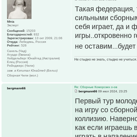
Такая федерация, 
сильными сборными
Minia
себя играет, да и
Эксперт
Сообщений:
15203
игры..откровенно г
Благодарностей:
932
Зарегистрирован:
13 окт 2009, 21:06
Откуда:
Лебедянь, Россия
не оставим...буде
Рейтинг:
526
Сахель (Чад)
Агуадо (Гвиана)
Хейдельберг Юнайтед (Австралия)
Не стыдно не знать, стыдно не учиться..
Елец (Россия)
Рейнджерс (Чили)
зам. в Кэпитал Юнайтед (Белиз)
Сборная Чили (мол.)
Re: Сборные Коморских о-ов
bergmann66
bergmann66
09 июл 2024, 23:25
Первый тур молоде
на игру со сборно
коллизию. Наверно
как если играешь 
играть в нападение