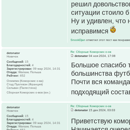
решил довольство
ситуации стоило б 
Ну и удивлен, что
исправимся
SnookDjan
отметил этот пост как понрави
Re: Сборные Коморских о-ов
detonator
detonator
04 ноя 2024, 17:08
Новичок
Сообщений:
15
Большое спасибо 
Благодарностей:
4
Зарегистрирован:
09 мар 2024, 14:31
большинства футб
Откуда:
Warsaw, Польша
Рейтинг:
652
Почти вся команда
Олимпик (Коморские о-ва)
Стад Пуатевэн (Франция)
Сильван (Палестина)
подходящий соста
Сборная Коморских о-вов (юн.)
Re: Сборные Коморских о-ов
detonator
detonator
15 дек 2024, 03:03
Новичок
Сообщений:
15
Приветствую комо
Благодарностей:
4
Зарегистрирован:
09 мар 2024, 14:31
Откуда:
Warsaw, Польша
Начинается очеред
Рейтинг:
652