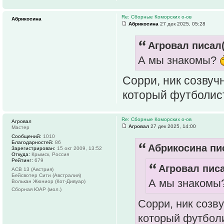
Re: Сборные Коморских о-ов
Абрикосина
Абрикосина
27 дек 2025, 05:28
Агровал писал(
А мы знакомы?
Сорри, ник созвуч
который футболист
Re: Сборные Коморских о-ов
Агровал
Агровал
27 дек 2025, 14:00
Мастер
Сообщений:
1010
Благодарностей:
86
Абрикосина пис
Зарегистрирован:
15 окт 2009, 13:52
Откуда:
Крымск, Россия
Рейтинг:
679
Агровал писа
АСВ 13 (Австрия)
Бейсвотер Сити (Австралия)
А мы знакомы
Волькан Жюниор (Кот-Дивуар)
Сборная ЮАР (мол.)
Сорри, ник созв
который футболи