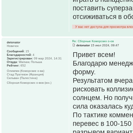
поставить суперза
отсиживаться в об
У вас нет доступа для просмотра вло
Re: Сборные Коморских о-ов
detonator
detonator
15 июл 2024, 09:47
Новичок
Сообщений:
15
Привет всем!
Благодарностей:
4
Зарегистрирован:
09 мар 2024, 14:31
Благодарю менедж
Откуда:
Warsaw, Польша
Рейтинг:
652
форму.
Олимпик (Коморские о-ва)
Стад Пуатевэн (Франция)
Сильван (Палестина)
Результатом вчера
Сборная Коморских о-вов (юн.)
рисковать коллизие
солнцем. Но получ
сила оказалась ку
По тактике коммен
перевес в 100-150 
разрывом вариант