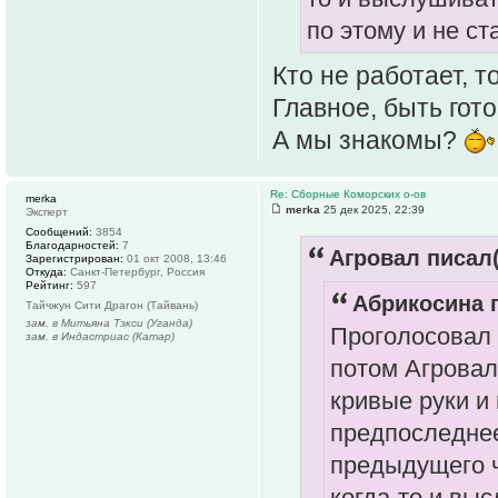
по этому и не ст
Кто не работает, т
Главное, быть гото
А мы знакомы?
Re: Сборные Коморских о-ов
merka
merka
25 дек 2025, 22:39
Эксперт
Сообщений:
3854
Благодарностей:
7
Агровал писал(
Зарегистрирован:
01 окт 2008, 13:46
Откуда:
Санкт-Петербург, Россия
Рейтинг:
597
Абрикосина п
Тайчжун Сити Драгон (Тайвань)
зам. в Митьяна Тэкси (Уганда)
Проголосовал 
зам. в Индастриас (Катар)
потом Агровал
кривые руки и
предпоследнее
предыдущего ч
когда-то и выс