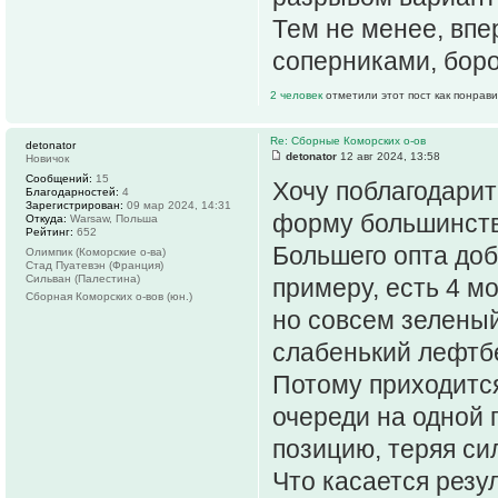
Тем не менее, впе
соперниками, боро
2 человек
отметили этот пост как понрав
Re: Сборные Коморских о-ов
detonator
detonator
12 авг 2024, 13:58
Новичок
Сообщений:
15
Хочу поблагодари
Благодарностей:
4
Зарегистрирован:
09 мар 2024, 14:31
форму большинств
Откуда:
Warsaw, Польша
Рейтинг:
652
Большего опта доб
Олимпик (Коморские о-ва)
Стад Пуатевэн (Франция)
Сильван (Палестина)
примеру, есть 4 
Сборная Коморских о-вов (юн.)
но совсем зеленый
слабенький лефтб
Потому приходится
очереди на одной 
позицию, теряя си
Что касается резу