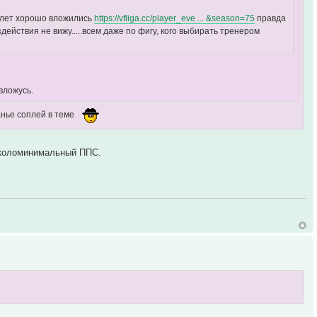
16 лет хорошо вложились
https://vfliga.cc/player_eve ... &season=75
правда
ействия не вижу.....всем даже по фигу, кого выбирать тренером
 вложусь.
ванье соплей в теме
 околоминимальный ППС.