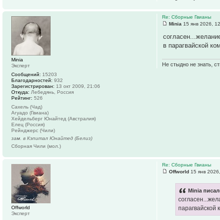
Re: Сборные Гвианы
Minia
15 янв 2026, 1
согласен...желани
в парагвайской ко
Minia
Не стыдно не знать, ст
Эксперт
Сообщений:
15203
Благодарностей:
932
Зарегистрирован:
13 окт 2009, 21:06
Откуда:
Лебедянь, Россия
Рейтинг:
526
Сахель (Чад)
Агуадо (Гвиана)
Хейдельберг Юнайтед (Австралия)
Елец (Россия)
Рейнджерс (Чили)
зам. в Кэпитал Юнайтед (Белиз)
Сборная Чили (мол.)
Re: Сборные Гвианы
Offworld
15 янв 2026
Minia писал
согласен...жел
Offworld
парагвайской 
Эксперт