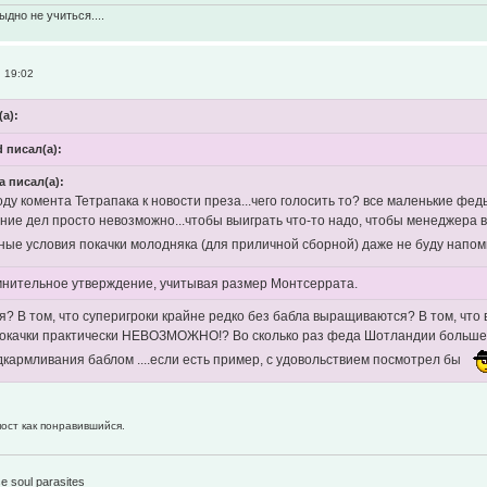
ыдно не учиться....
, 19:02
(а):
d писал(а):
a писал(а):
ду комента Тетрапака к новости преза...чего голосить то? все маленькие фе
ние дел просто невозможно...чтобы выиграть что-то надо, чтобы менеджера 
ные условия покачки молодняка (для приличной сборной) даже не буду напо
мнительное утверждение, учитывая размер Монтсеррата.
я? В том, что суперигроки крайне редко без бабла выращиваются? В том, чт
рокачки практически НЕВОЗМОЖНО!? Во сколько раз феда Шотландии больше 
дкармливания баблом ....если есть пример, с удовольствием посмотрел бы
пост как понравившийся.
1
e soul parasites