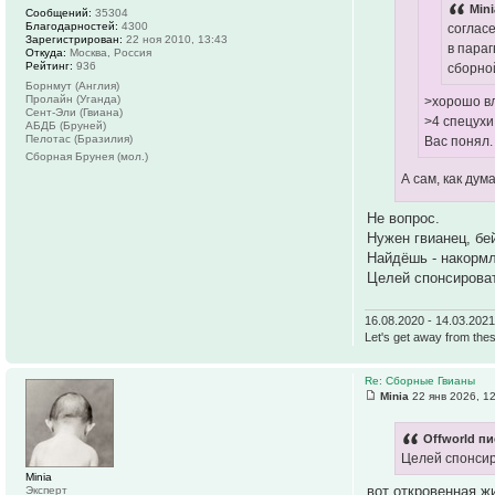
Mini
Сообщений:
35304
Благодарностей:
4300
согласе
Зарегистрирован:
22 ноя 2010, 13:43
в параг
Откуда:
Москва, Россия
Рейтинг:
936
сборно
Борнмут (Англия)
Пролайн (Уганда)
>хорошо в
Сент-Эли (Гвиана)
>4 спецухи
АБДБ (Бруней)
Пелотас (Бразилия)
Вас понял.
Сборная Брунея (мол.)
А сам, как дум
Не вопрос.
Нужен гвианец, бе
Найдёшь - накорм
Целей спонсироват
16.08.2020 - 14.03.202
Let's get away from thes
Re: Сборные Гвианы
Minia
22 янв 2026, 1
Offworld пи
Целей спонсир
Minia
вот откровенная ж
Эксперт