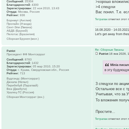
>хорошо вложили
Сообщений:
35304
Благодарностей:
4300
>4 спецухи
Зарегистрирован:
22 ноя 2010, 13:43
Вас понял. Т.е. ес
Откуда:
Москва, Россия
Рейтинг:
936
Тетрапак
отметил этот 
Борнмут (Англия)
Пролайн (Уганда)
Сент-Эли (Гвиана)
16.08.2020 - 14.03.202
АБДБ (Бруней)
Let's get away from thes
Пелотас (Бразилия)
Сборная Брунея (мол.)
Re: Сборные Гвианы
Patriot
Patriot
16 янв 2026, 
Президент ФФ Монтсеррат
Сообщений:
8783
Благодарностей:
1432
Minia писал
Зарегистрирован:
05 мар 2010, 15:20
в эту будующу
Откуда:
г. Кушва, Свердловская обл., Россия
Рейтинг:
713
Вудлэндс (Монтсеррат)
Джхапа (Непал)
3 спецухи по акции
Пирибебуй (Парагвай)
Остальное все с т
Веа (Джибути)
Уралец-ТС (Россия)
Учитывая, что за 
Сборная Монтсеррат (юн.)
То вложения полу
Простите...
Тетрапак
отметил этот 