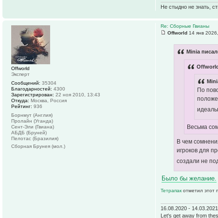
Не стыдно не знать, ст
Re: Сборные Гвианы
Offworld
14 янв 2026
Minia писал
Offworl
Offworld
Эксперт
Mini
Сообщений:
35304
Благодарностей:
4300
По пово
Зарегистрирован:
22 ноя 2010, 13:43
положе
Откуда:
Москва, Россия
Рейтинг:
936
идеаль
Борнмут (Англия)
Пролайн (Уганда)
Весьма со
Сент-Эли (Гвиана)
АБДБ (Бруней)
Пелотас (Бразилия)
В чем сомнени
Сборная Брунея (мол.)
игроков для п
создали не по
Было бы желание.
Тетрапак
отметил этот 
16.08.2020 - 14.03.202
Let's get away from thes