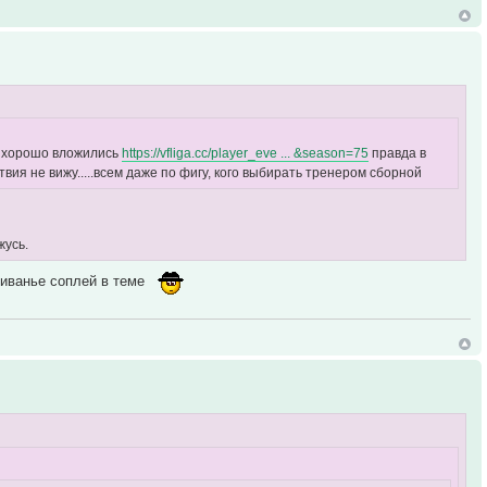
ет хорошо вложились
https://vfliga.cc/player_eve ... &season=75
правда в
ия не вижу.....всем даже по фигу, кого выбирать тренером сборной
жусь.
гиванье соплей в теме