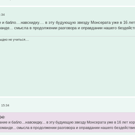
2:34
е и бабло....навскидку.... в эту будующую звезду Монсерата уже в 16 л
манде... смысла в продолжении разговора и оправдании нашего бездейств
ыдно не учиться....
, 15:34
(а):
ание и бабло....навскидку.... в эту будующую звезду Монсерата уже в 16 лет 
команде... смысла в продолжении разговора и оправдании нашего бездействия 