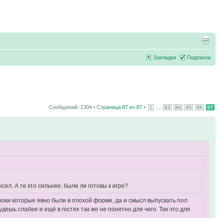
Закладки
Подписки
Сообщений: 1304 •
Страница
87
из
87
•
...
1
83
84
85
86
87
сел. А те кто сильнее, были ли готовы к игре?
игроки которые явно были в плохой форме, да и смысл выпускать пол
удешь слабее и ещё в гостях так же не понятно для чего. Так что для