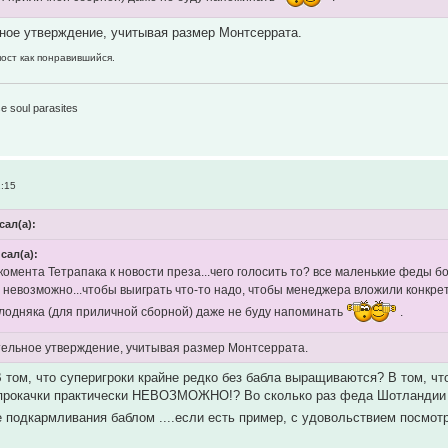
ное утверждение, учитывая размер Монтсеррата.
пост как понравившийся.
1
e soul parasites
2:15
сал(а):
исал(а):
комента Тетрапака к новости преза...чего голосить то? все маленькие феды 
 невозможно...чтобы выиграть что-то надо, чтобы менеджера вложили конкре
лодняка (для приличной сборной) даже не буду напоминать
.
ельное утверждение, учитывая размер Монтсеррата.
 том, что суперигроки крайне редко без бабла выращиваются? В том, ч
я прокачки практически НЕВОЗМОЖНО!? Во сколько раз феда Шотландии
е подкармливания баблом ....если есть пример, с удовольствием посмо