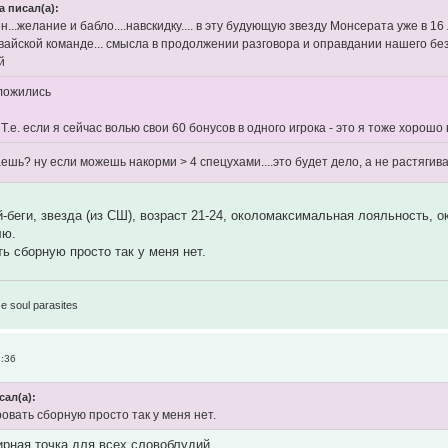
a писал(а):
н...желание и бабло....навскидку.... в эту будующую звезду Монсерата уже в 
вайской команде... смысла в продолжении разговора и оправдании нашего безд
й
ложились
 Т.е. если я сейчас волью свои 60 бонусов в одного игрока - это я тоже хорошо
аешь? ну если можешь накорми > 4 спецухами....это будет дело, а не растяги
й-беги, звезда (из СШ), возраст 21-24, околомаксимальная лояльность,
лю.
ь сборную просто так у меня нет.
1
e soul parasites
2:36
сал(а):
овать сборную просто так у меня нет.
ирная точка для всех словоблудий