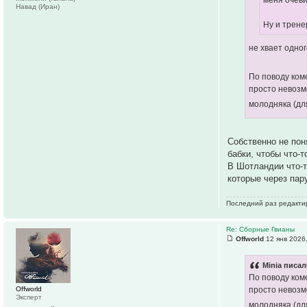
меня очеви
Навад (Иран)
Ну и трене
не хвает одно
По поводу ком
просто невозм
молодняка (дл
Собственно не пон
бабки, чтобы что-т
В Шотландии что-т
которые через пар
Последний раз редактир
Re: Сборные Гвианы
Offworld
12 янв 2026
Minia писал
По поводу ком
Offworld
просто невозм
Эксперт
молодняка (дл