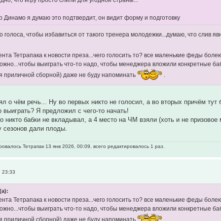
дно, что игру просто слили для угодной страны...
р Динамо я думаю это подтвердит, он видит форму и подготовку
го голоса, чтобы избавиться от такого тренера молодежки...думаю, что слив я
ента Тетрапака к новости преза...чего голосить то? все маленькие феды боле
ожно...чтобы выиграть что-то надо, чтобы менеджера вложили конкретные ба
я приличной сборной) даже не буду напоминать
.
ял о чём речь... Ну во первых никто не голосил, а во вторых причём ту
о выиграть? Я предложил с чего-то начать!
о никто бабки не вкладывал, а 4 место на ЧМ взяли (хоть и не призовое
у сезонов дали плоды.
овалось Тетрапак 13 янв 2026, 00:09, всего редактировалось 1 раз.
, 23:33
(а):
ента Тетрапака к новости преза...чего голосить то? все маленькие феды боле
ожно...чтобы выиграть что-то надо, чтобы менеджера вложили конкретные ба
я приличной сборной) даже не буду напоминать
.