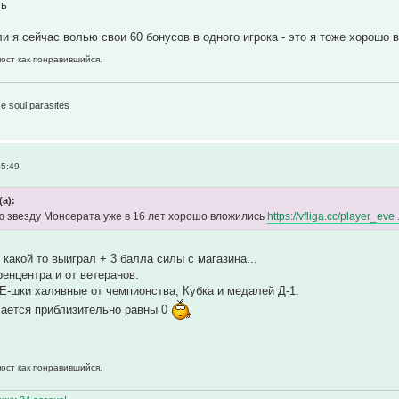
сь
ли я сейчас волью свои 60 бонусов в одного игрока - это я тоже хорошо 
пост как понравившийся.
1
e soul parasites
15:49
(а):
ю звезду Монсерата уже в 16 лет хорошо вложились
https://vfliga.cc/player_ev
 какой то выиграл + 3 балла силы с магазина...
ренцентра и от ветеранов.
УЕ-шки халявные от чемпионства, Кубка и медалей Д-1.
чается приблизительно равны 0
пост как понравившийся.