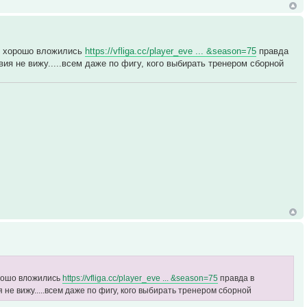
ет хорошо вложились
https://vfliga.cc/player_eve ... &season=75
правда
ия не вижу.....всем даже по фигу, кого выбирать тренером сборной
хорошо вложились
https://vfliga.cc/player_eve ... &season=75
правда в
не вижу.....всем даже по фигу, кого выбирать тренером сборной