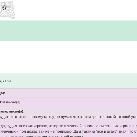
, 21:54
(а):
OK писал(а):
рапак писал(а):
удить что-то по первому матчу, не думаю что в этом кроется какой-то злой умы
 да, судил по своих игроках, которые в зеленой форме, а вместо них играли 
лнечных и пол дождь так же не понимаю. Да и тактика "все в атаку" зная что б