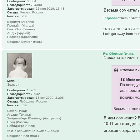
Сообщений:
35304
Благодарностей:
4300
Зарегистрирован:
22 ноя 2010, 13:43
Весьма сомнитель
Откуда:
Москва, Россия
Рейтинг:
936
Тетрапак
отметил этот 
Борнмут (Англия)
Пролайн (Уганда)
16.08.2020 - 14.03.202
Сент-Эли (Гвиана)
АБДБ (Бруней)
Let's get away from thes
Пелотас (Бразилия)
Сборная Брунея (мол.)
Re: Сборные Гвианы
Minia
14 янв 2026, 1
Offworld пи
Minia п
Minia
Эксперт
По поводу 
Сообщений:
15203
дел просто
Благодарностей:
932
покачки мо
Зарегистрирован:
13 окт 2009, 21:06
Откуда:
Лебедянь, Россия
Рейтинг:
526
Весьма сомнит
Сахель (Чад)
Агуадо (Гвиана)
В чем сомнения? В
Хейдельберг Юнайтед (Австралия)
Елец (Россия)
10-11 игроков дл
Рейнджерс (Чили)
игроков создали н
зам. в Кэпитал Юнайтед (Белиз)
Сборная Чили (мол.)