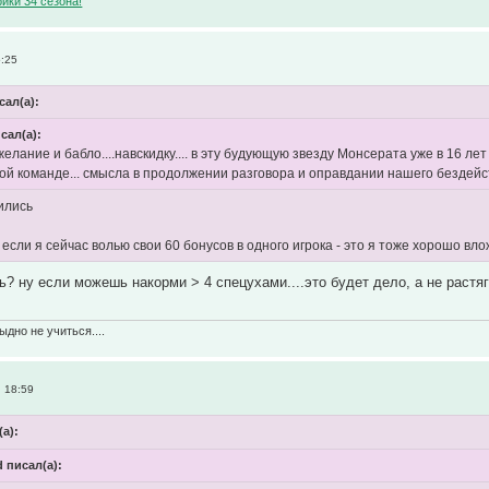
ики 34 сезона!
5:25
сал(а):
исал(а):
.желание и бабло....навскидку.... в эту будующую звезду Монсерата уже в 16 л
ой команде... смысла в продолжении разговора и оправдании нашего бездейств
ились
. если я сейчас волью свои 60 бонусов в одного игрока - это я тоже хорошо вло
ь? ну если можешь накорми > 4 спецухами....это будет дело, а не растя
ыдно не учиться....
, 18:59
(а):
d писал(а):