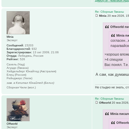
Джибути- Чемпион Афр
Re: Сборные Гвианы
Minia
20 янв 2026, 1
Offworld пи
Minia п
Minia
Эксперт
согласен..
Сообщений:
15203
парагвайск
Благодарностей:
932
Зарегистрирован:
13 окт 2009, 21:06
>хорошо влож
Откуда:
Лебедянь, Россия
Рейтинг:
526
>4 спецухи
Сахель (Чад)
Вас понял. Т.е
Агуадо (Гвиана)
Хейдельберг Юнайтед (Австралия)
А сам, как думаеш
Елец (Россия)
Рейнджерс (Чили)
зам. в Кэпитал Юнайтед (Белиз)
Не стыдно не знать, ст
Сборная Чили (мол.)
Re: Сборные Гвианы
Offworld
20 янв 2026
Minia писал
Offworl
Offworld
Эксперт