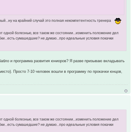
вный...ну на крайний случай это полная некомпетентность тренера
ют одной болезнью, все таком же состоянии...изменить положение дел
бки...есть сумашедшие? не думаю...про идеальные условия покачки
т бабло и программа развития юниоров? Я разве призываю вкладывать
 место). Просто 7-10 человек вошли в программу по прокачки юнцов,
ют одной болезнью, все таком же состоянии...изменить положение дел
бки...есть сумашедшие? не думаю...про идеальные условия покачки