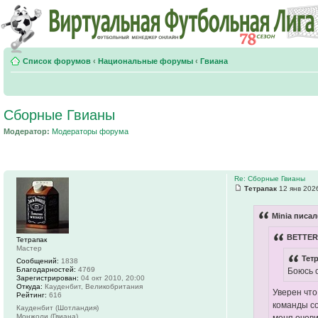
Список форумов
‹
Национальные форумы
‹
Гвиана
Сборные Гвианы
Модератор:
Модераторы форума
Re: Сборные Гвианы
Тетрапак
12 янв 2026
Minia писал
BETTER
Тетрапак
Мастер
Тет
Сообщений:
1838
Благодарностей:
4769
Боюсь с
Зарегистрирован:
04 окт 2010, 20:00
Откуда:
Кауденбит, Великобритания
Уверен что
Рейтинг:
616
команды со
Кауденбит (Шотландия)
Монжоли (Гвиана)