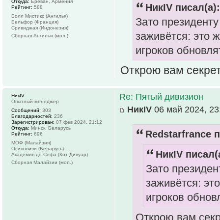
Откуда:
Ереван, Армения
НикIV писал(а):
Рейтинг:
588
Болл Мистикс (Ангилья)
Зато президенту
Бельфор (Франция)
Сривиджая (Индонезия)
заживётся: это 
Сборная Ангильи (мол.)
игроков обновля
Открою вам секрет,
Re: Пятый дивизион
НикIV
Опытный менеджер
НикIV
06 май 2024, 23
Сообщений:
303
Благодарностей:
236
Зарегистрирован:
07 фев 2024, 21:12
Откуда:
Минск, Беларусь
Redstarfrance п
Рейтинг:
696
МОФ (Малайзия)
Осиповичи (Беларусь)
НикIV писал(
Академия де Сефа (Кот-Дивуар)
Сборная Малайзии (мол.)
Зато президен
заживётся: эт
игроков обнов
Открою вам секре