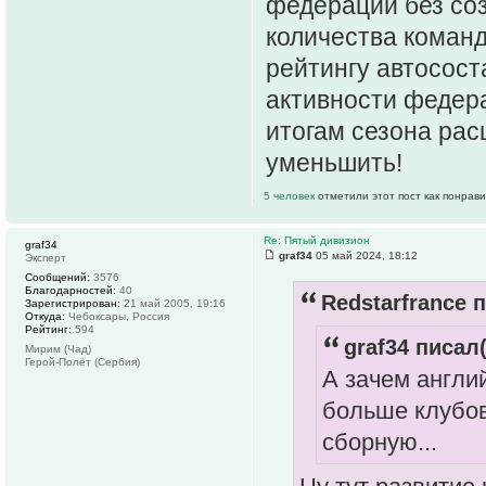
федерации без соз
количества команд
рейтингу автосос
активности федер
итогам сезона рас
уменьшить!
5 человек
отметили этот пост как понрав
Re: Пятый дивизион
graf34
graf34
05 май 2024, 18:12
Эксперт
Сообщений:
3576
Благодарностей:
40
Redstarfrance п
Зарегистрирован:
21 май 2005, 19:16
Откуда:
Чебоксары, Россия
Рейтинг:
594
graf34 писал(
Мирим (Чад)
Герой-Полёт (Сербия)
А зачем англ
больше клубов
сборную...