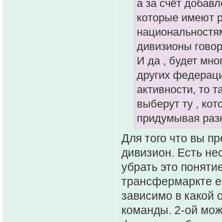
а за счёт добав
которые имеют 
национальностям
дивизионы говор
И да , будет мн
других федераци
активности, то т
выберут ту , кот
придумывая разн
Для того что вы п
дивизион. Есть не
убрать это поняти
трансфермаркте ес
зависимо в какой 
команды. 2-ой мож