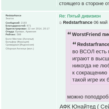
стоящего в стороне о
Re: Пятый дивизион
Redstarfrance
Знаток
Redstarfrance
06 май 
Сообщений:
2193
Благодарностей:
671
Зарегистрирован:
22 окт 2014, 20:17
Откуда:
Ереван, Армения
WorstFriend пи
Рейтинг:
588
Болл Мистикс (Ангилья)
Бельфор (Франция)
Redstarfrance
Сривиджая (Индонезия)
Сборная Ангильи (мол.)
во ВСОЛ есть 
играют в высш
никогда не лю
к сокращению 
такой игре их 
можно поподроб
АФК Юнайтед ( Сей