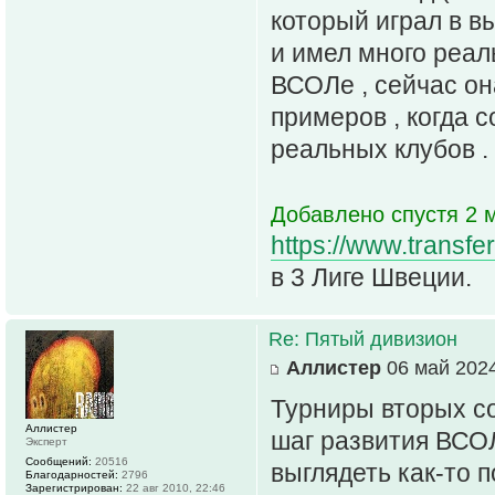
который играл в в
и имел много реал
ВСОЛе , сейчас он
примеров , когда 
реальных клубов .
Добавлено спустя 2 
https://www.transfer
в 3 Лиге Швеции.
Re: Пятый дивизион
Аллистер
06 май 2024
Турниры вторых со
Аллистер
шаг развития ВСОЛ
Эксперт
Сообщений:
20516
выглядеть как-то 
Благодарностей:
2796
Зарегистрирован:
22 авг 2010, 22:46