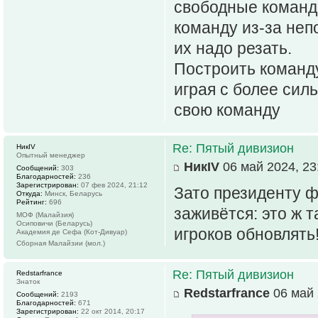
свободные команд 
команду из-за неп
их надо резать.
Построить команду
играя с более си
свою команду
Re: Пятый дивизион
НикIV
Опытный менеджер
НикIV
06 май 2024, 23
Сообщений:
303
Благодарностей:
236
Зарегистрирован:
07 фев 2024, 21:12
Зато президенту 
Откуда:
Минск, Беларусь
Рейтинг:
696
заживётся: это ж 
МОФ (Малайзия)
Осиповичи (Беларусь)
игроков обновлять
Академия де Сефа (Кот-Дивуар)
Сборная Малайзии (мол.)
Re: Пятый дивизион
Redstarfrance
Знаток
Redstarfrance
06 май 
Сообщений:
2193
Благодарностей:
671
Зарегистрирован:
22 окт 2014, 20:17