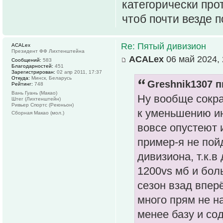
категорически про
чтоб почти везде 
Re: Пятый дивизион
ACALex
Президент ФФ Лихтенштейна
ACALex
06 май 2024, 
Сообщений:
583
Благодарностей:
451
Зарегистрирован:
02 апр 2011, 17:37
Откуда:
Минск, Беларусь
Greshnik1307 п
Рейтинг:
748
Вань Гуань (Макао)
Ну вообще сокра
Штег (Лихтенштейн)
Ривьер Спортс (Реюньон)
к уменьшению ин
Сборная Макао (мол.)
вовсе опустеют и
пример-я не пой
дивизиона, т.к.
1200vs мб и бол
сезон взад вперё
много прям не н
менее базу и со