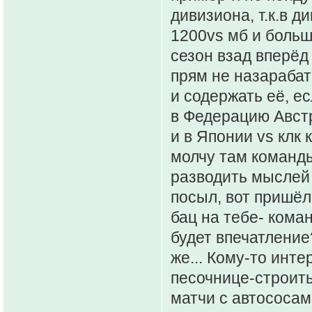
дивизиона, т.к.в 
1200vs мб и больш
сезон взад вперёд 
прям не назарабат
и содержать её, е
в Федерацию Австр
и в Японии vs клк
молчу там команды
разводить мыслей 
посыл, вот пришёл
бац на тебе- коман
будет впечатление
же... Кому-то инте
песочнице-строить
матчи с автососам