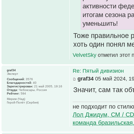
активности феде
итогам сезона р
уменьшить!
Тоже правильное 
хоть один понял м
VelvetSky
отметил этот 
Re: Пятый дивизион
graf34
Эксперт
graf34
05 май 2024, 19
Сообщений:
3576
Благодарностей:
40
Зарегистрирован:
21 май 2005, 19:16
Значит, сам так об
Откуда:
Чебоксары, Россия
Рейтинг:
594
Мирим (Чад)
Герой-Полёт (Сербия)
не подходит по стилю
Лол Джидум, CM / CD
команда бразильская