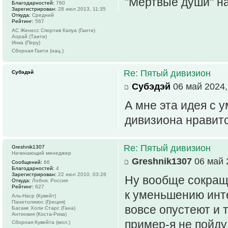
"Мёртвые души" н
Благодарностей:
760
Зарегистрирован:
28 июл 2013, 11:35
Откуда:
Средний
Рейтинг:
567
АС Женесс Спортив Капуа (Гаити)
Аорай (Таити)
Инка (Перу)
Сборная Гаити (нац.)
Re: Пятый дивизион
Субэдэй
Субэдэй
06 май 2024,
А мне эта идея с 
дивизиона нравитс
Re: Пятый дивизион
Greshnik1307
Начинающий менеджер
Greshnik1307
06 май 
Сообщений:
66
Благодарностей:
4
Зарегистрирован:
22 июл 2010, 03:26
Ну вообще сокраще
Откуда:
Лобня, Россия
Рейтинг:
627
к уменьшению инте
Аль-Наср (Кувейт)
Панетоликос (Греция)
вовсе опустеют и т
Басаке Холи Старс (Гана)
Антиокия (Коста-Рика)
пример-я не пойду
Сборная Кувейта (мол.)