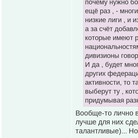
почему нужно бо
ещё раз , - мно
низкие лиги , и 
а за счёт добав
которые имеют 
национальностям
дивизионы говор
И да , будет мн
других федераци
активности, то т
выберут ту , кот
придумывая разн
Вообще-то лично в
лучше для них сде
талантливые)... Но