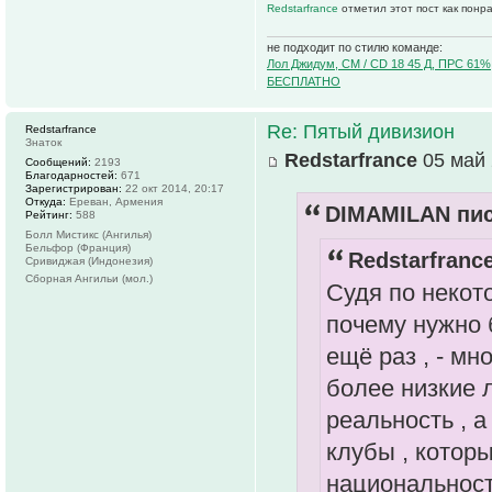
Redstarfrance
отметил этот пост как понр
не подходит по стилю команде:
Лол Джидум, CM / CD 18 45 Д, ПРС 61%
БЕСПЛАТНО
Re: Пятый дивизион
Redstarfrance
Знаток
Redstarfrance
05 май 
Сообщений:
2193
Благодарностей:
671
Зарегистрирован:
22 окт 2014, 20:17
Откуда:
Ереван, Армения
DIMAMILAN пис
Рейтинг:
588
Болл Мистикс (Ангилья)
Бельфор (Франция)
Redstarfrance
Сривиджая (Индонезия)
Сборная Ангильи (мол.)
Судя по некот
почему нужно 
ещё раз , - мн
более низкие л
реальность , 
клубы , котор
национальностя