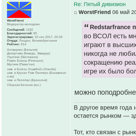
Re: Пятый дивизион
WorstFriend
06 май 20
WorstFriend
Модератор молодежи
Redstarfrance п
Сообщений:
1192
Благодарностей:
85
во ВСОЛ есть мн
Зарегистрирован:
10 сен 2017, 20:30
Откуда:
Лондон, Великобритания
играют в высших
Рейтинг:
614
Антверпен (Бельгия)
никогда не люби
Депортиво (Кеведо, Эквадор)
Уэуэтеко (Гватемала)
сокращению реал
Равин Бланш (Реюньон)
Муслим (Пакистан)
зам. в Кигези Хоумбойз (Уганда)
игре их было бол
зам. в Крузан Рам Пантерс (Багамские
о-ва)
зам. в Пелотас (Бразилия)
Сборная Бельгии (юн.)
можно поподробн
В другое время года 
остается рынком — зд
Тот, кто связан с рын