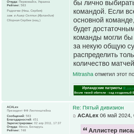
бы лично выбират
Откуда:
Первомайск, Украина
Рейтинг:
583
командой. Если все
Раднички (Ниш, Сербия)
зам. в Ашер Селтик (Ирландия)
основной команде
Сборная Сербии (нац.)
будет достаточны
команды могли бы 
за некую общую с
распределить толь
количество матчей
Mitrasha
отметил этот п
Ирландские патриоты
⚽ сред
Возле твоей обители - сад созданный 
Re: Пятый дивизион
ACALex
Президент ФФ Лихтенштейна
ACALex
06 май 2024, 
Сообщений:
583
Благодарностей:
451
Зарегистрирован:
02 апр 2011, 17:37
Откуда:
Минск, Беларусь
Аллистер писал
Рейтинг:
748