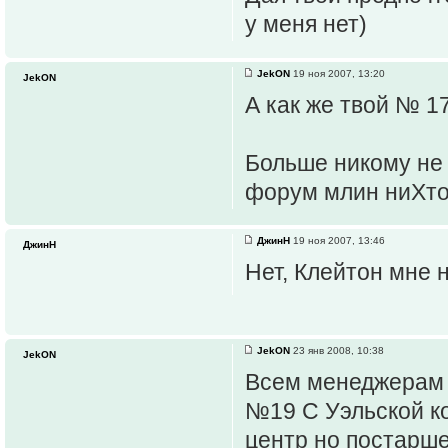
у меня нет)
JekON
19 ноя 2007, 13:20
JekON
А как же твой № 1
Больше никому не 
форум млин ниХто 
ДжинН
19 ноя 2007, 13:46
ДжинН
Нет, Клейтон мне 
JekON
23 янв 2008, 10:38
JekON
Всем менеджерам 
№19 С Уэльской к
центр но постарше.