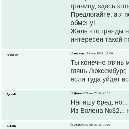
границу, здесь хот
Предлогайте, а я п
обмену!
Жаль что гранды н
интересен такой п
rockstar
23 янв 2008, 19:06
rockstar
Ты конечно глянь м
глянь Люксембург,
если туда уйдет в
ДжинН
23 янв 2008, 20:14
ДжинН
Напишу бред, но...
Из Волена №32... 
JekON
24 янв 2008, 08:21
JekON