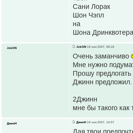
Сани Лорак
Шон Чэпл
на
Шона Дринквотера
JekON
19 ноя 2007, 08:18
JekON
Очень заманчиво
Мне нужно подумат
Прошу предлогать
Джинн предложил.
2Джинн
мне бы такого как
ДжинН
19 ноя 2007, 10:07
ДжинН
Дая твои предпоч