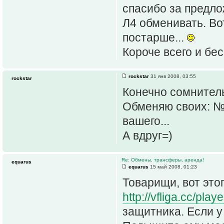
спасибо за предло
Л4 обменивать. Во
постарше...
Короче всего и бе
rockstar
31 янв 2008, 03:55
rockstar
Конечно сомнител
Обменяю своих: № 
вашего...
А вдруг=)
Re: Обмены, трансферы, аренда!
equarus
equarus
15 май 2008, 01:23
Товарищи, вот это
http://vfliga.cc/pl
защитника. Если у 