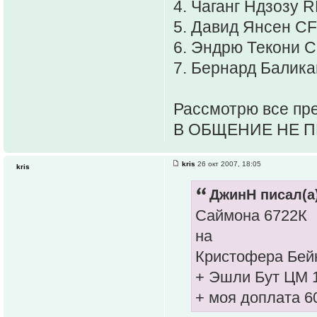
4. Чаганг Ндзозу 
5. Давид Янсен CF
6. Эндрю Текони C
7. Бернард Балика
Рассмотрю все пре
В ОБЩЕНИЕ НЕ П
kris
26 окт 2007, 18:05
kris
ДжинН писал(а
Саймона 6722К
на
Кристофера Бейк
+ Эшли Бут ЦМ 1
+ моя доплата 6