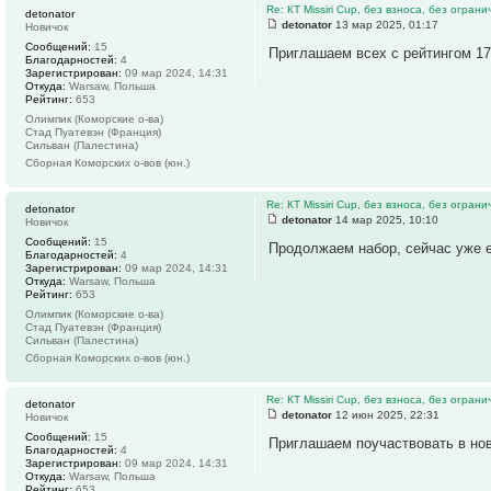
Re: КТ Missiri Cup, без взноса, без огран
detonator
detonator
13 мар 2025, 01:17
Новичок
Сообщений:
15
Приглашаем всех с рейтингом 175
Благодарностей:
4
Зарегистрирован:
09 мар 2024, 14:31
Откуда:
Warsaw, Польша
Рейтинг:
653
Олимпик (Коморские о-ва)
Стад Пуатевэн (Франция)
Сильван (Палестина)
Сборная Коморских о-вов (юн.)
Re: КТ Missiri Cup, без взноса, без огран
detonator
detonator
14 мар 2025, 10:10
Новичок
Сообщений:
15
Продолжаем набор, сейчас уже е
Благодарностей:
4
Зарегистрирован:
09 мар 2024, 14:31
Откуда:
Warsaw, Польша
Рейтинг:
653
Олимпик (Коморские о-ва)
Стад Пуатевэн (Франция)
Сильван (Палестина)
Сборная Коморских о-вов (юн.)
Re: КТ Missiri Cup, без взноса, без огран
detonator
detonator
12 июн 2025, 22:31
Новичок
Сообщений:
15
Приглашаем поучаствовать в ново
Благодарностей:
4
Зарегистрирован:
09 мар 2024, 14:31
Откуда:
Warsaw, Польша
Рейтинг:
653