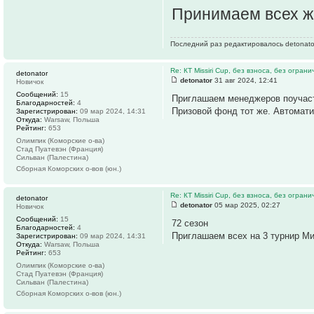
Принимаем всех 
Последний раз редактировалось detonator
Re: КТ Missiri Cup, без взноса, без огран
detonator
detonator
31 авг 2024, 12:41
Новичок
Сообщений:
15
Приглашаем менеджеров поучаств
Благодарностей:
4
Призовой фонд тот же. Автомати
Зарегистрирован:
09 мар 2024, 14:31
Откуда:
Warsaw, Польша
Рейтинг:
653
Олимпик (Коморские о-ва)
Стад Пуатевэн (Франция)
Сильван (Палестина)
Сборная Коморских о-вов (юн.)
Re: КТ Missiri Cup, без взноса, без огран
detonator
detonator
05 мар 2025, 02:27
Новичок
Сообщений:
15
72 сезон
Благодарностей:
4
Приглашаем всех на 3 турнир Мис
Зарегистрирован:
09 мар 2024, 14:31
Откуда:
Warsaw, Польша
Рейтинг:
653
Олимпик (Коморские о-ва)
Стад Пуатевэн (Франция)
Сильван (Палестина)
Сборная Коморских о-вов (юн.)