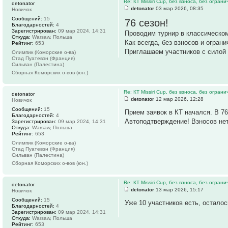
Re: КТ Missiri Cup, без взноса, без огран
detonator
detonator
03 мар 2026, 08:35
Новичок
Сообщений:
15
76 сезон!
Благодарностей:
4
Зарегистрирован:
09 мар 2024, 14:31
Проводим турнир в классическо
Откуда:
Warsaw, Польша
Как всегда, без взносов и ограни
Рейтинг:
653
Приглашаем участников с силой 
Олимпик (Коморские о-ва)
Стад Пуатевэн (Франция)
Сильван (Палестина)
Сборная Коморских о-вов (юн.)
Re: КТ Missiri Cup, без взноса, без огран
detonator
detonator
12 мар 2026, 12:28
Новичок
Сообщений:
15
Прием заявок в КТ начался. В 76
Благодарностей:
4
Автоподтверждение! Взносов нет
Зарегистрирован:
09 мар 2024, 14:31
Откуда:
Warsaw, Польша
Рейтинг:
653
Олимпик (Коморские о-ва)
Стад Пуатевэн (Франция)
Сильван (Палестина)
Сборная Коморских о-вов (юн.)
Re: КТ Missiri Cup, без взноса, без огран
detonator
detonator
13 мар 2026, 15:17
Новичок
Сообщений:
15
Уже 10 участников есть, осталос
Благодарностей:
4
Зарегистрирован:
09 мар 2024, 14:31
Откуда:
Warsaw, Польша
Рейтинг:
653