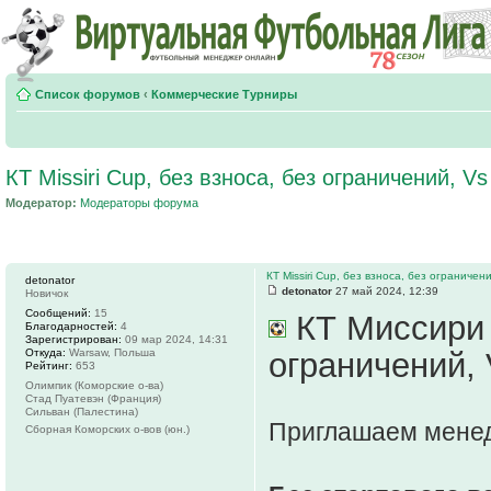
Список форумов
‹
Коммерческие Турниры
КТ Missiri Cup, без взноса, без ограничений, V
Модератор:
Модераторы форума
КТ Missiri Cup, без взноса, без ограничен
detonator
detonator
27 май 2024, 12:39
Новичок
Сообщений:
15
КТ Миссири К
Благодарностей:
4
Зарегистрирован:
09 мар 2024, 14:31
Откуда:
Warsaw, Польша
ограничений,
Рейтинг:
653
Олимпик (Коморские о-ва)
Стад Пуатевэн (Франция)
Сильван (Палестина)
Приглашаем менед
Сборная Коморских о-вов (юн.)