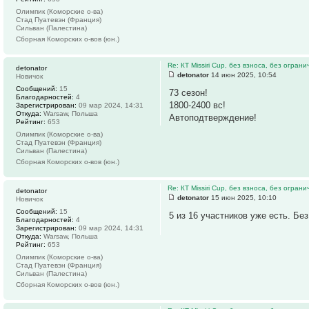
Олимпик (Коморские о-ва)
Стад Пуатевэн (Франция)
Сильван (Палестина)
Сборная Коморских о-вов (юн.)
Re: КТ Missiri Cup, без взноса, без огран
detonator
detonator
14 июн 2025, 10:54
Новичок
Сообщений:
15
73 сезон!
Благодарностей:
4
1800-2400 вс!
Зарегистрирован:
09 мар 2024, 14:31
Откуда:
Warsaw, Польша
Автоподтверждение!
Рейтинг:
653
Олимпик (Коморские о-ва)
Стад Пуатевэн (Франция)
Сильван (Палестина)
Сборная Коморских о-вов (юн.)
Re: КТ Missiri Cup, без взноса, без огран
detonator
detonator
15 июн 2025, 10:10
Новичок
Сообщений:
15
5 из 16 участников уже есть. Без
Благодарностей:
4
Зарегистрирован:
09 мар 2024, 14:31
Откуда:
Warsaw, Польша
Рейтинг:
653
Олимпик (Коморские о-ва)
Стад Пуатевэн (Франция)
Сильван (Палестина)
Сборная Коморских о-вов (юн.)