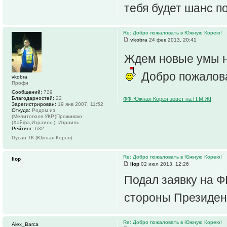
тебя будет шанс п
Re: Добро пожаловать в Южную Корею!
vkobra
24 фев 2013, 20:41
Ждем новые умы 
Добро пожалов
vkobra
Профи
Сообщений:
729
Благодарностей:
22
ФФ-Южная Корея зовет на П.М.Ж!
Зарегистрирован:
19 янв 2007, 11:52
Откуда:
Родом из
(Мелитополя.УКР.)Проживаю
(Хайфа,Израиль.), Израиль
Рейтинг:
632
Пусан ТК (Южная Корея)
Re: Добро пожаловать в Южную Корею!
liop
liop
02 июл 2013, 12:26
Подал заявку на Ф
стороны Президен
Re: Добро пожаловать в Южную Корею!
Alex_Barca