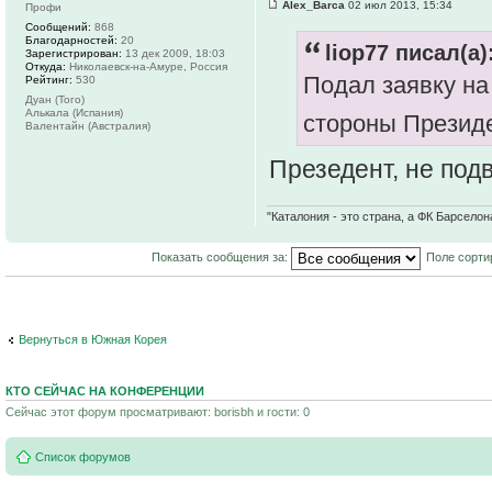
Alex_Barca
02 июл 2013, 15:34
Профи
Сообщений:
868
Благодарностей:
20
liop77 писал(а)
Зарегистрирован:
13 дек 2009, 18:03
Откуда:
Николаевск-на-Амуре, Россия
Подал заявку на
Рейтинг:
530
Дуан (Того)
Алькала (Испания)
стороны Презид
Валентайн (Австралия)
Презедент, не подве
"Каталония - это страна, а ФК Барселон
Показать сообщения за:
Поле сорти
Вернуться в Южная Корея
КТО СЕЙЧАС НА КОНФЕРЕНЦИИ
Сейчас этот форум просматривают: borisbh и гости: 0
Список форумов