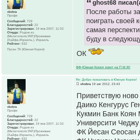
ghost68 писал(
После работы з
vkobra
Профи
поиграть своей 
Сообщений:
729
Благодарностей:
22
самая перспектив
Зарегистрирован:
19 янв 2007, 11:52
Откуда:
Родом из
(Мелитополя.УКР.)Проживаю
буду в следующу
(Хайфа,Израиль.), Израиль
Рейтинг:
632
Пусан ТК (Южная Корея)
ОК
ФФ-Южная Корея зовет на П.М.Ж!
Re: Добро пожаловать в Южную Корею!
vkobra
19 авг 2012, 23:43
Приветствую ново
Даико Кенгурус Ге
vkobra
Профи
Кукмин Банк Коян
Сообщений:
729
Благодарностей:
22
Университи Чеджу
Зарегистрирован:
19 янв 2007, 11:52
Откуда:
Родом из
ФК Йесан Сеосан 
(Мелитополя.УКР.)Проживаю
(Хайфа,Израиль.), Израиль
Рейтинг:
632