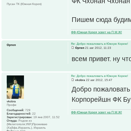
ФК Чхонан Чхонан
Пусан ТК (Южная Корея)
Пишем сюда будим
ФФ-Южная Корея зовет на П.М.Ж!
Re: Добро пожаловать в Южную Корею!
Ортеп
Ортеп
21 авг 2012, 11:23
всем привет. ну ч
Re: Добро пожаловать в Южную Корею!
vkobra
22 авг 2012, 15:47
Добро пожаловать 
Корпорейшн ФК Бу
vkobra
Профи
Сообщений:
729
ФФ-Южная Корея зовет на П.М.Ж!
Благодарностей:
22
Зарегистрирован:
19 янв 2007, 11:52
Откуда:
Родом из
(Мелитополя.УКР.)Проживаю
(Хайфа,Израиль.), Израиль