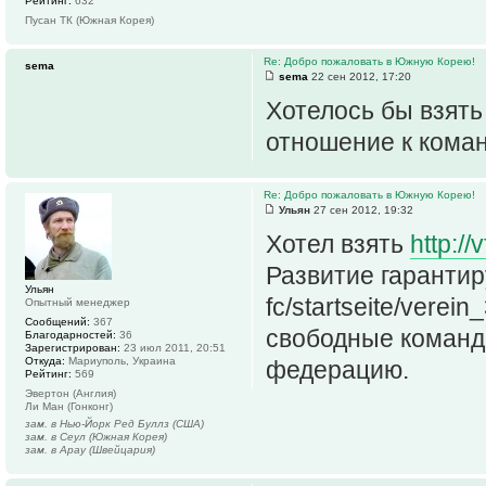
Рейтинг:
632
Пусан ТК (Южная Корея)
Re: Добро пожаловать в Южную Корею!
sema
sema
22 сен 2012, 17:20
Хотелось бы взять
отношение к коман
Re: Добро пожаловать в Южную Корею!
Ульян
27 сен 2012, 19:32
Хотел взять
http:/
Развитие гарантиру
Ульян
fc/startseite/vere
Опытный менеджер
Сообщений:
367
свободные команды
Благодарностей:
36
Зарегистрирован:
23 июл 2011, 20:51
Откуда:
Мариуполь, Украина
федерацию.
Рейтинг:
569
Эвертон (Англия)
Ли Ман (Гонконг)
зам. в Нью-Йорк Ред Буллз (США)
зам. в Сеул (Южная Корея)
зам. в Арау (Швейцария)