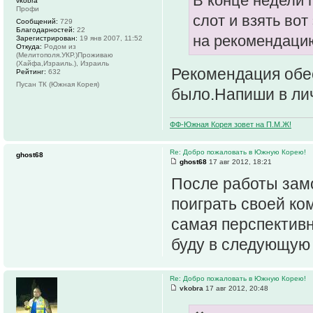
В конце недели 
vkobra
Профи
слот и взять вот
Сообщений:
729
Благодарностей:
22
на рекомендацию
Зарегистрирован:
19 янв 2007, 11:52
Откуда:
Родом из
(Мелитополя.УКР.)Проживаю
(Хайфа,Израиль.), Израиль
Рекомендация обе
Рейтинг:
632
Пусан ТК (Южная Корея)
было.Напиши в лич
ФФ-Южная Корея зовет на П.М.Ж!
Re: Добро пожаловать в Южную Корею!
ghost68
ghost68
17 авг 2012, 18:21
После работы зам
поиграть своей ко
самая перспективн
буду в следующую 
Re: Добро пожаловать в Южную Корею!
vkobra
17 авг 2012, 20:48