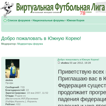
Список форумов
‹
Национальные форумы
‹
Южная Корея
Добро пожаловать в Южную Корею!
Модератор:
Модераторы форума
Добро пожаловать в Южную Корею!
vkobra
03 авг 2012, 19:28
Приветствую всех
Приглашаю вас в
vkobra
Профи
Федерация существ
Сообщений:
729
Благодарностей:
22
продолжает прогре
Зарегистрирован:
19 янв 2007, 11:52
Откуда:
Родом из
падения федераци
(Мелитополя.УКР.)Проживаю
(Хайфа,Израиль.), Израиль
Рейтинг:
632
падения и уже вто