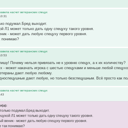
равила насчет ветеранских спецух
10:31
ько подумал.Бред выходит.
ой Л1 может только дать одну спецуху такого уровня.
ник - может дать любую спецуху первого уровня.
ак понимаю?
равила насчет ветеранских спецух
10:53
 пишу! Почему нельзя привязать не к уровню спецух, а к их количеству?
ух - может накачать игрока с шестью спецухами и меньше любой спецухо
ветераны дают любую любому.
дноспецушные дают любую, но только безспецушным. Всё просто как по
равила насчет ветеранских спецух
:43
л(а):
только подумал.Бред выходит.
цухой Л1 может только дать одну спецуху такого уровня.
й веник - может дать любую спецуху первого уровня.
не так понимаю?