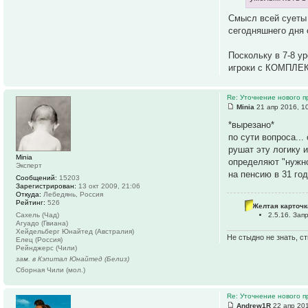
Смысл всей суеты 
сегодняшнего дня 
Поскольку в 7-8 у
игроки с КОМПЛЕК
Re: Уточнение нового п
Minia
21 апр 2016, 1
*вырезано*
по сути вопроса...
рушат эту логику 
Minia
определяют "нужно
Эксперт
на пенсию в 31 год
Сообщений:
15203
Зарегистрирован:
13 окт 2009, 21:06
Откуда:
Лебедянь, Россия
Рейтинг:
526
Желтая карточк
Сахель (Чад)
2.5.16. За
Агуадо (Гвиана)
Хейдельберг Юнайтед (Австралия)
Не стыдно не знать, ст
Елец (Россия)
Рейнджерс (Чили)
зам. в Кэпитал Юнайтед (Белиз)
Сборная Чили (мол.)
Re: Уточнение нового п
Andrew1R
22 апр 201