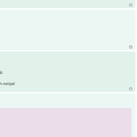
й.
л-литра!