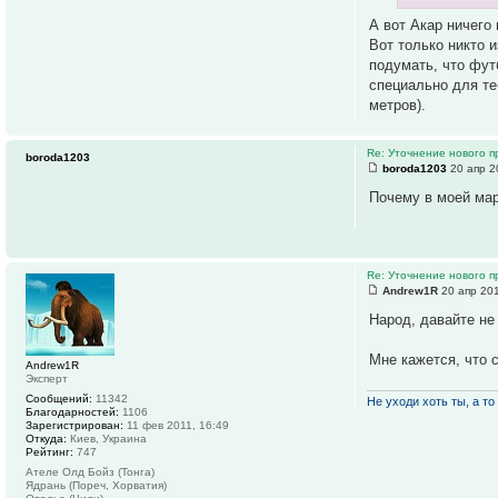
А вот Акар ничего 
Вот только никто 
подумать, что фут
специально для те
метров).
Re: Уточнение нового п
boroda1203
boroda1203
20 апр 2
Почему в моей мар
Re: Уточнение нового п
Andrew1R
20 апр 201
Народ, давайте не
Мне кажется, что 
Andrew1R
Эксперт
Сообщений:
11342
Не уходи хоть ты, а то 
Благодарностей:
1106
Зарегистрирован:
11 фев 2011, 16:49
Откуда:
Киев, Украина
Рейтинг:
747
Ателе Олд Бойз (Тонга)
Ядрань (Пореч, Хорватия)