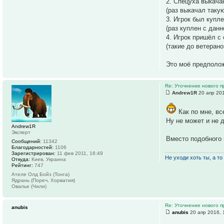
2. Спецуха выкач
(раз выкачал такую
3. Игрок был купл
(раз куплен с данн
4. Игрок пришёл с
(такие до ветеран
Это моё предполож
Re: Уточнение нового п
Andrew1R
20 апр 201
Как по мне, вс
Ну не может и не 
Andrew1R
Эксперт
Вместо подобного п
Сообщений:
11342
Благодарностей:
1106
Зарегистрирован:
11 фев 2011, 16:49
Не уходи хоть ты, а то 
Откуда:
Киев, Украина
Рейтинг:
747
Ателе Олд Бойз (Тонга)
Ядрань (Пореч, Хорватия)
Овалье (Чили)
Re: Уточнение нового п
anubis
anubis
20 апр 2016, 