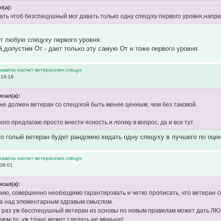
л(а):
ать чтоб безспецушный мог давать только одну спецуху первого уровня,напри
т любую спецуху первого уровня.
й,допустим От - дает только эту самую От и тоже первого уровня.
равила насчет ветеранских спецух
 19:16
исал(а):
 не должен ветеран со спецухой быть менее ценным, чем без таковой.
го предлагаю просто внести ясность и логику в вопрос, да и все тут.
о голый ветеран будет рандомно кидать одну спецуху в лучшего по оценк
равила насчет ветеранских спецух
09:01
исал(а):
ию, совершенно необходимо гарантировать и четко прописать, что ветеран с
ва над элементарным здравым смыслом.
- раз уж бесспецушный ветеран из основы по новым правилам может дать ЛЮБУ
 чем-то, уж точно может сделать не меньше!