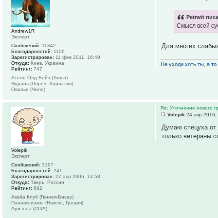
Petrwit писа
Смысл всей су
Andrew1R
Эксперт
Для многих слабых
Сообщений:
11342
Благодарностей:
1106
Зарегистрирован:
11 фев 2011, 16:49
Откуда:
Киев, Украина
Не уходи хоть ты, а то 
Рейтинг:
747
Ателе Олд Бойз (Тонга)
Ядрань (Пореч, Хорватия)
Овалье (Чили)
Re: Уточнение нового п
Volepik
24 апр 2016,
Думаю спецуха от 
только ветераны с
Volepik
Эксперт
Сообщений:
3197
Благодарностей:
241
Зарегистрирован:
27 апр 2006, 13:58
Откуда:
Тверь, Россия
Рейтинг:
682
Акайа Клуб (Гвинея-Бисау)
Паннаксиакос (Наксос, Греция)
Аризона (США)