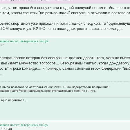
вокруг ветерана без спецухи или с одной спецухой не имеет большого зн
с тем, чтобы тренеры "не размазывали" спецухи, а отбирали в составе 
ровнях спортшкол уже приходят игроки с одной спецухой, то "односпецуш
ТОМ спецух и уж ТОЧНО не на последних ролях в составе команды.
равила насчет ветеранских спецух
0:31
 следуя логике ветеран без спецухи не должен давать того, чего не имее
и вызывает множество вопросов... безобразием считаю, когда дождевому 
сть" игрока команде.... к примеру, самый сильный игрок федерации "вы
...
а была показана за этот пост
21 апр 2016, 12:34
модератором по причине:
прещено настойчиво навязывать свое отрицательное мнение о Лиге.
ыдно не учиться....
равила насчет ветеранских спецух
6, 10:48