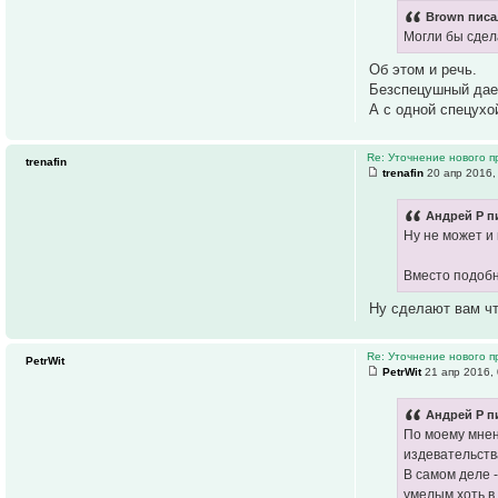
Brown писа
Могли бы сдел
Об этом и речь.
Безспецушный дае
А с одной спецухо
Re: Уточнение нового п
trenafin
trenafin
20 апр 2016,
Андрей Р п
Ну не может и
Вместо подобно
Ну сделают вам чт
Re: Уточнение нового п
PetrWit
PetrWit
21 апр 2016, 
Андрей Р п
По моему мнен
издевательст
В самом деле 
умелым хоть в