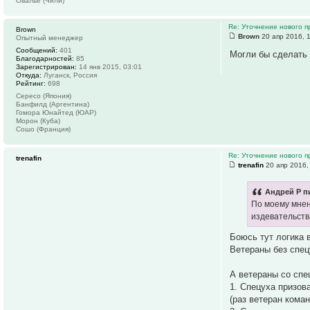
Овалье (Чили)
Re: Уточнение нового п
Brown
Brown
20 апр 2016, 
Опытный менеджер
Сообщений:
401
Могли бы сделать 
Благодарностей:
85
Зарегистрирован:
14 янв 2015, 03:01
Откуда:
Луганск, Россия
Рейтинг:
698
Сересо (Япония)
Банфилд (Аргентина)
Гомора Юнайтед (ЮАР)
Морон (Куба)
Сошо (Франция)
Re: Уточнение нового п
trenafin
trenafin
20 апр 2016,
Андрей Р п
По моему мнен
издевательст
Боюсь тут логика 
Ветераны без спец
А ветераны со спе
1. Спецуха призова
(раз ветеран кома