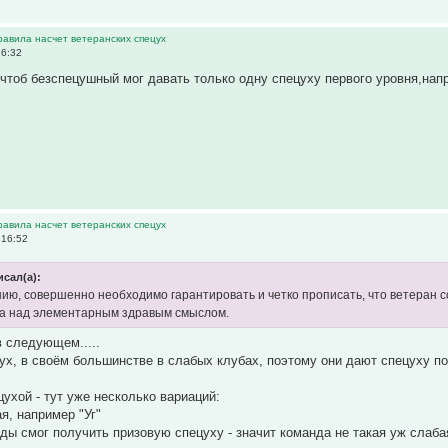
равила насчет ветеранских спецух
16:32
чтоб безспецушный мог давать только одну спецуху первого уровня,напр
равила насчет ветеранских спецух
 16:52
исал(а):
ию, совершенно необходимо гарантировать и четко прописать, что ветеран с
ва над элементарным здравым смыслом.
в следующем.....
ух, в своём большинстве в слабых клубах, поэтому они дают спецуху по
цухой - тут уже несколько вариаций:
я, например "Уг"
нды смог получить призовую спецуху - значит команда не такая уж слаба