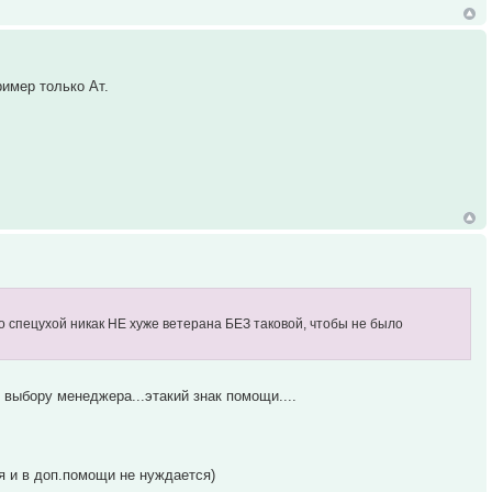
имер только Ат.
о спецухой никак НЕ хуже ветерана БЕЗ таковой, чтобы не было
 выбору менеджера...этакий знак помощи....
я и в доп.помощи не нуждается)