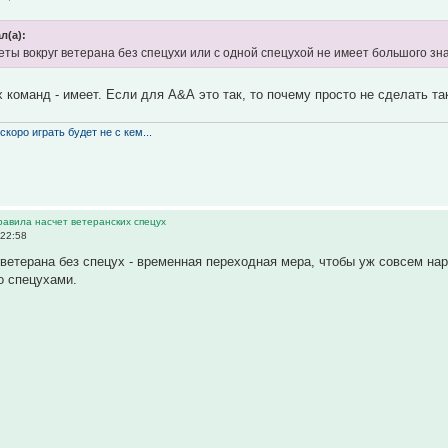
л(а):
еты вокруг ветерана без спецухи или с одной спецухой не имеет большого зн
 команд - имеет. Если для А&А это так, то почему просто не сделать та
скоро играть будет не с кем...
равила насчет ветеранских спецух
 22:58
ветерана без спецух - временная переходная мера, чтобы уж совсем нар
о спецухами.