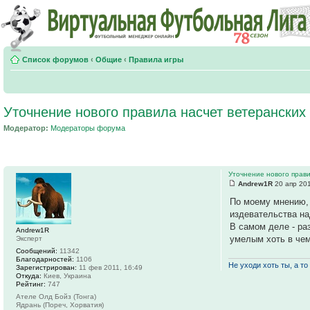
Список форумов
‹
Общие
‹
Правила игры
Уточнение нового правила насчет ветеранских
Модератор:
Модераторы форума
Уточнение нового прави
Andrew1R
20 апр 201
По моему мнению, 
издевательства н
В самом деле - ра
Andrew1R
умелым хоть в чем
Эксперт
Сообщений:
11342
Благодарностей:
1106
Не уходи хоть ты, а то 
Зарегистрирован:
11 фев 2011, 16:49
Откуда:
Киев, Украина
Рейтинг:
747
Ателе Олд Бойз (Тонга)
Ядрань (Пореч, Хорватия)