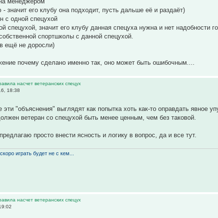
ана менеджером
 - значит его клубу она подходит, пусть дальше её и раздаёт)
ен с одной спецухой
ой спецухой, значит его клубу данная спецуха нужна и нет надобности г
 собственной спортшколы с данной спецухой.
ов ещё не доросли)
ение почему сделано именно так, оно может быть ошибочным....
равила насчет ветеранских спецух
6, 18:38
е эти "объяснения" выглядят как попытка хоть как-то оправдать явное у
должен ветеран со спецухой быть менее ценным, чем без таковой.
редлагаю просто внести ясность и логику в вопрос, да и все тут.
скоро играть будет не с кем...
равила насчет ветеранских спецух
19:02