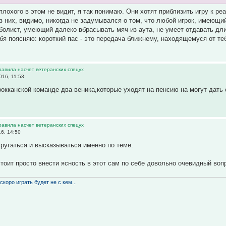
плохого в этом не видит, я так понимаю. Они хотят приблизить игру к ре
из них, видимо, никогда не задумывался о том, что любой игрок, имеющи
болист, умеющий далеко вбрасывать мяч из аута, не умеет отдавать дл
бя поясняю: короткий пас - это передача ближнему, находящемуся от теб
равила насчет ветеранских спецух
016, 11:53
окканской команде два веника,которые уходят на пенсию на могут дать
равила насчет ветеранских спецух
6, 14:50
 ругаться и высказываться именно по теме.
стоит просто внести ясность в этот сам по себе довольно очевидный вопр
скоро играть будет не с кем...