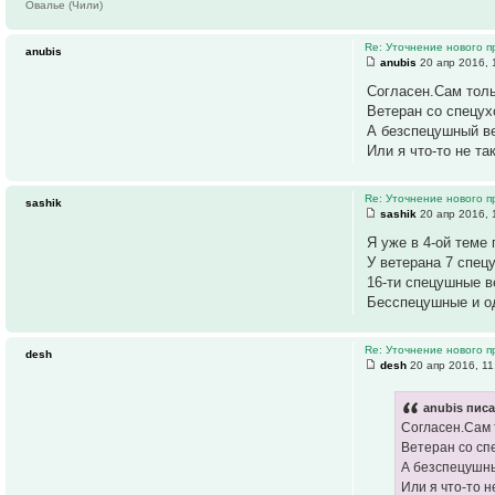
Овалье (Чили)
Re: Уточнение нового п
anubis
anubis
20 апр 2016, 
Согласен.Сам тол
Ветеран со спецух
А безспецушный ве
Или я что-то не т
Re: Уточнение нового п
sashik
sashik
20 апр 2016, 
Я уже в 4-ой теме
У ветерана 7 спец
16-ти спецушные 
Бесспецушные и о
Re: Уточнение нового п
desh
desh
20 апр 2016, 11
anubis писа
Согласен.Сам 
Ветеран со спе
А безспецушны
Или я что-то 