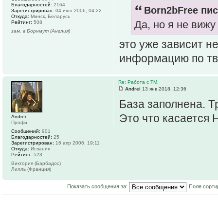
Благодарностей:
2164
Born2bFree пис
Зарегистрирован:
04 июн 2006, 04:22
Откуда:
Минск, Беларусь
Да, но я не вижу
Рейтинг:
508
зам. в Борнмут (Англия)
это уже зависит не
информацию по тв
Re: Работа с ТМ.
Andrei
13 янв 2018, 12:36
База заполнена. 
Это что касается 
Andrei
Профи
Сообщений:
901
Благодарностей:
25
Зарегистрирован:
16 апр 2006, 19:11
Откуда:
Испания
Рейтинг:
523
Виктория (Барбадос)
Лилль (Франция)
Показать сообщения за:
Поле сорти