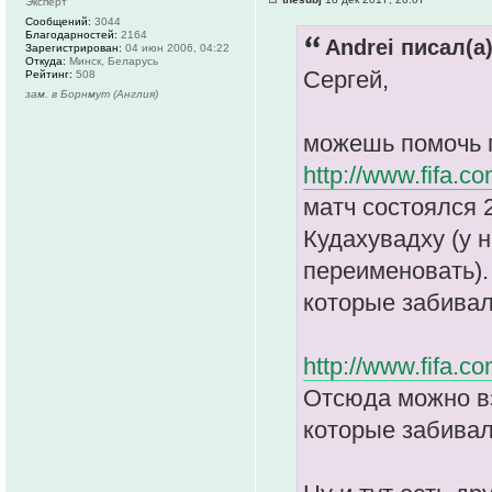
Эксперт
Сообщений:
3044
Благодарностей:
2164
Andrei писал(а)
Зарегистрирован:
04 июн 2006, 04:22
Откуда:
Минск, Беларусь
Сергей,
Рейтинг:
508
зам. в Борнмут (Англия)
можешь помочь 
http://www.fifa.co
матч состоялся 
Кудахувадху (у н
переименовать).
которые забивал
http://www.fifa.co
Отсюда можно вз
которые забивал