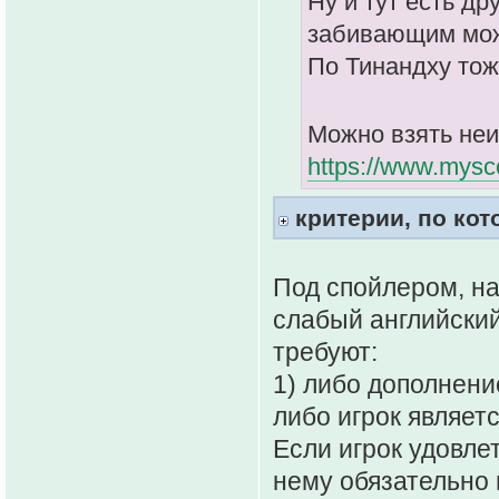
Ну и тут есть др
забивающим мож
По Тинандху тож
Можно взять не
https://www.mysco
критерии, по ко
Под спойлером, на
слабый английский
требуют:
1) либо дополнен
либо игрок являет
Если игрок удовлет
нему обязательно