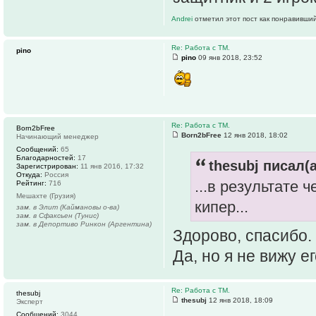
Andrei
отметил этот пост как понравивший
Re: Работа с ТМ.
pino
pino
09 янв 2018, 23:52
Re: Работа с ТМ.
Born2bFree
Born2bFree
12 янв 2018, 18:02
Начинающий менеджер
Сообщений:
65
Благодарностей:
17
thesubj писал(а
Зарегистрирован:
11 янв 2016, 17:32
Откуда:
Россия
...в результате 
Рейтинг:
716
Мешахте (Грузия)
кипер...
зам. в Элит (Каймановы о-ва)
зам. в Сфаксьен (Тунис)
зам. в Депортиво Ринкон (Аргентина)
Здорово, спасибо.
Да, но я не вижу е
Re: Работа с ТМ.
thesubj
thesubj
12 янв 2018, 18:09
Эксперт
Сообщений:
3044