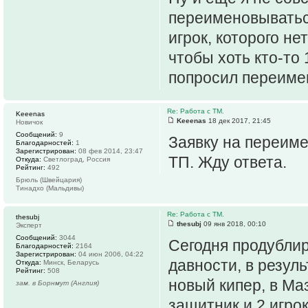
переименовываться
игрок, которого не
чтобы хоть кто-то 
попросил переимен
Re: Работа с ТМ.
Keeenas
Keeenas
18 дек 2017, 21:45
Новичок
Сообщений:
9
Заявку на переиме
Благодарностей:
1
Зарегистрирован:
08 фев 2014, 23:47
ТП. Жду ответа.
Откуда:
Светлоград, Россия
Рейтинг:
492
Брюль (Швейцария)
Тинадхо (Мальдивы)
Re: Работа с ТМ.
thesubj
thesubj
09 янв 2018, 00:10
Эксперт
Сообщений:
3044
Сегодня продубли
Благодарностей:
2164
Зарегистрирован:
04 июн 2006, 04:22
давности, в резуль
Откуда:
Минск, Беларусь
Рейтинг:
508
новый кипер, в Ма
зам. в Борнмут (Англия)
защитник и 2 игрок