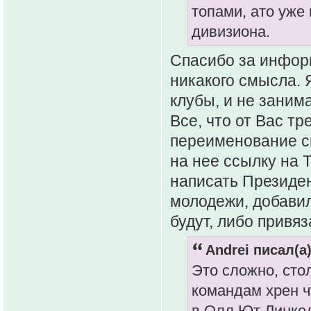
топами, ато уже
дивизиона.
Спасибо за информ
никакого смысла. 
клубы, и не заним
Все, что от Вас тр
переименование с
на нее ссылку на 
написать Президен
молодежи, добавил
будут, либо привя
Andrei писал(а)
Это сложно, сто
командам хрен 
в Олл Ют Линкед