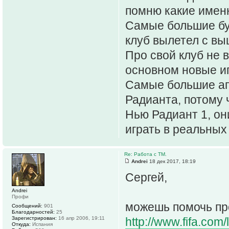
помню какие имен
Самые большие буд
клуб вылетел с вы
Про свой клуб не 
основном новые иг
Самые большие апд
Радианта, потому 
Нью Радиант 1, он
играть в реальных
Re: Работа с ТМ.
Andrei
18 дек 2017, 18:19
Сергей,
Andrei
Профи
можешь помочь пр
Сообщений:
901
Благодарностей:
25
Зарегистрирован:
16 апр 2006, 19:11
http://www.fifa.com/
Откуда:
Испания