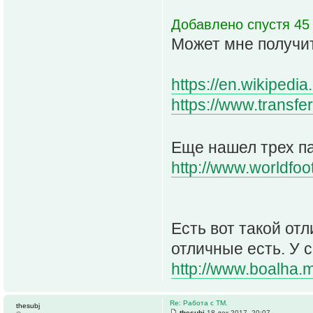
Добавлено спустя 45
Может мне получит
https://en.wikipedi
https://www.transfe
Еще нашел трех п
http://www.worldfoot
Есть вот такой от
отличные есть. У 
http://www.boalha.m
Re: Работа с ТМ.
thesubj
thesubj
18 дек 2017, 20:07