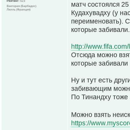
Рейтинг:
523
матч состоялся 2
Виктория (Барбадос)
Лилль (Франция)
Кудахувадху (у нас
переименовать). С
которые забивали.
http://www.fifa.com/
Отсюда можно взят
которые забивали 
Ну и тут есть друг
забивающим можно
По Тинандху тоже 
Можно взять неис
https://www.myscore