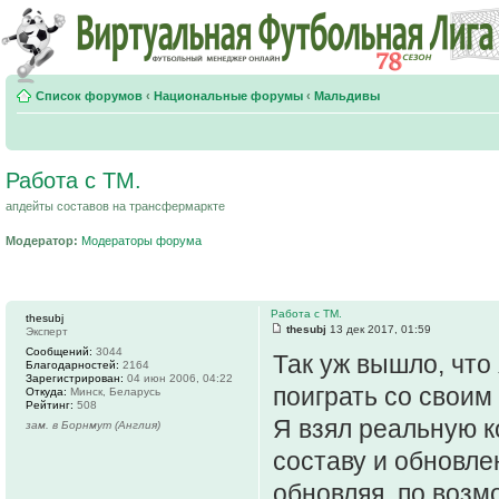
Список форумов
‹
Национальные форумы
‹
Мальдивы
Работа с ТМ.
апдейты составов на трансфермаркте
Модератор:
Модераторы форума
Работа с ТМ.
thesubj
thesubj
13 дек 2017, 01:59
Эксперт
Сообщений:
3044
Так уж вышло, что
Благодарностей:
2164
Зарегистрирован:
04 июн 2006, 04:22
поиграть со своим
Откуда:
Минск, Беларусь
Рейтинг:
508
Я взял реальную к
зам. в Борнмут (Англия)
составу и обновл
обновляя, по возм