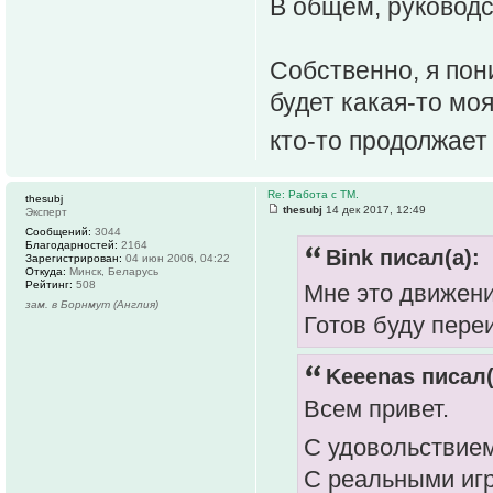
В общем, руковод
Собственно, я пон
будет какая-то моя
кто-то продолжает
Re: Работа с ТМ.
thesubj
thesubj
14 дек 2017, 12:49
Эксперт
Сообщений:
3044
Благодарностей:
2164
Bink писал(а):
Зарегистрирован:
04 июн 2006, 04:22
Откуда:
Минск, Беларусь
Рейтинг:
508
Мне это движен
зам. в Борнмут (Англия)
Готов буду пере
Keeenas писал(
Всем привет.
С удовольствие
С реальными игр