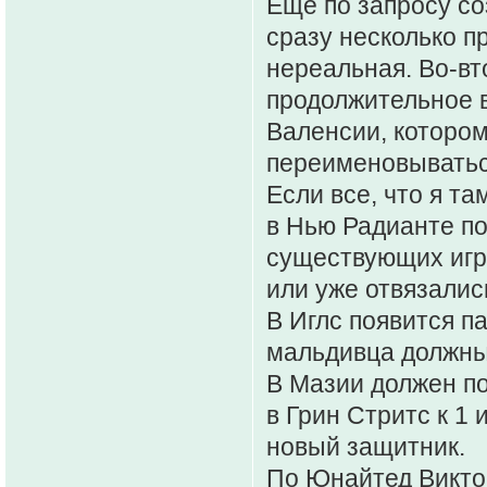
Еще по запросу с
сразу несколько пр
нереальная. Во-вт
продолжительное вр
Валенсии, котором
переименовываться
Если все, что я та
в Нью Радианте по
существующих игро
или уже отвязались
В Иглс появится п
мальдивца должны
В Мазии должен по
в Грин Стритс к 1
новый защитник.
По Юнайтед Виктор