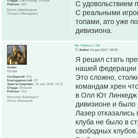
Откуда:
Светлоград, Россия
С удовольствием 
Рейтинг:
492
Брюль (Швейцария)
С реальными игро
Тинадхо (Мальдивы)
топами, ато уже п
дивизиона.
Re: Работа с ТМ.
Andrei
14 дек 2017, 08:52
Я решил стать пре
нашей федерации 
Andrei
Профи
Это сложно, столк
Сообщений:
901
Благодарностей:
25
Зарегистрирован:
16 апр 2006, 19:11
командам хрен чт
Откуда:
Испания
Рейтинг:
523
в Олл Ют Линкедж 
Виктория (Барбадос)
Лилль (Франция)
дивизионе и было 
Лазер отказались 
клуба не было в с
свободных клубов.