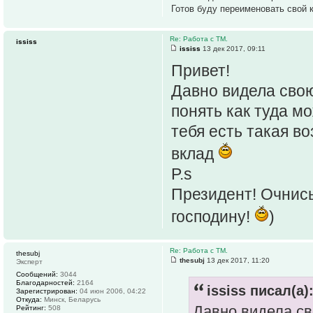
Готов буду переименовать свой 
Re: Работа с ТМ.
ississ
ississ
13 дек 2017, 09:11
Привет!
Давно видела свою
понять как туда мо
тебя есть такая в
вклад
P.s
Президент! Очнись
господину!
)
Re: Работа с ТМ.
thesubj
thesubj
13 дек 2017, 11:20
Эксперт
Сообщений:
3044
Благодарностей:
2164
ississ писал(а)
Зарегистрирован:
04 июн 2006, 04:22
Откуда:
Минск, Беларусь
Давно видела св
Рейтинг:
508