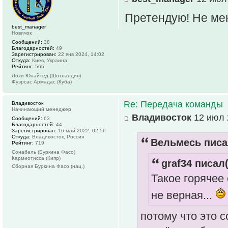
Претендую! Не ме
best_manager
Новичок
Сообщений:
38
Благодарностей:
49
Зарегистрирован:
22 янв 2024, 14:02
Откуда:
Киев, Украина
Рейтинг:
565
Лохи Юнайтед (Шотландия)
Фуэрсас Армадас (Куба)
Re: Передача команды
Владивосток
Начинающий менеджер
Владивосток
12 июл 
Сообщений:
63
Благодарностей:
44
Зарегистрирован:
16 май 2022, 02:56
Откуда:
Владивосток, Россия
Вельмесь писа
Рейтинг:
719
Сонабель (Буркина Фасо)
Кармиотисса (Кипр)
graf34 писал(
Сборная Буркина Фасо (нац.)
Такое горячее
не верная...
потому что это с