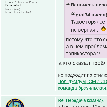
Откуда:
Чебоксары, Россия
Вельмесь писа
Рейтинг:
594
Мирим (Чад)
Герой-Полёт (Сербия)
graf34 писал(
Такое горячее
не верная...
потому что это с
а в чём проблем
топикастера ?
а кто сказал проб
не подходит по стилю
Лол Джидум, CM / CD
команда бразильская
Re: Передача команды
best_manager
12 июл 