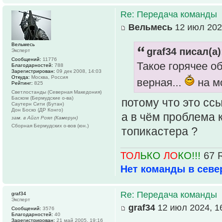
Re: Передача команды
Вельмесь
12 июл 202
Вельмесь
graf34 писал(а)
Эксперт
Сообщений:
11776
Такое горячее о
Благодарностей:
788
Зарегистрирован:
09 дек 2008, 14:03
Откуда:
Москва, Россия
верная...
на м
Рейтинг:
825
Светлостанды (Северная Македония)
Баском (Бермудские о-ва)
потому что это ссы
Саутерн Сити (Бутан)
Дон Боско (ДР Конго)
а в чём проблема 
зам. в Айгл Роял (Камерун)
Сборная Бермудских о-вов (юн.)
топикастера ?
ТОЛ
ЬКО
ЛО
КО!!!
67 
Нет команды в севе
Re: Передача команды
graf34
Эксперт
graf34
12 июл 2024, 1
Сообщений:
3576
Благодарностей:
40
Зарегистрирован:
21 май 2005, 19:16