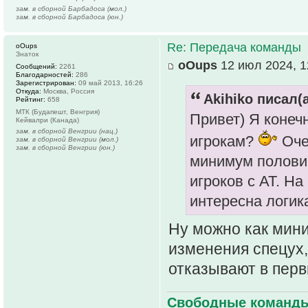
зам. в сборной Барбадоса (мол.)
зам. в сборной Барбадоса (юн.)
Re: Передача команды
oOups
Знаток
oOups
12 июл 2024, 1
Сообщений:
2261
Благодарностей:
286
Зарегистрирован:
09 май 2013, 16:26
Откуда:
Москва, Россия
Akihiko писал(а
Рейтинг:
658
МТК (Будапешт, Венгрия)
Привет) Я конеч
Кейвалри (Канада)
зам. в сборной Венгрии (нац.)
игрокам?
Очев
зам. в сборной Венгрии (мол.)
зам. в сборной Венгрии (юн.)
минимум половин
игроков с АТ. На
интересна логик
Ну можно как мини
изменения спецух,
отказывают в перв
Свободные команды 