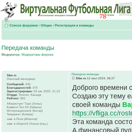
Список форумов
‹
Общие
‹
Регистрация и команды
Передача команды
Модератор:
Модераторы форума
Передача команды
Sibe.ro
Sibe.ro
12 июл 2024, 08:27
Опытный менеджер
Сообщений:
430
Доброго времени с
Благодарностей:
375
Зарегистрирован:
03 авг 2020, 21:22
Создаю эту тему е
Откуда:
Toronto, Канада
Рейтинг:
661
своей команды
Ва
Аберистуит Таун (Уэльс)
Бэквелл Топ ХХ (Гайана)
Интернационале (Катар)
https://vfliga.cc/r
Темушент (Алжир)
зам. в Пиза (Италия)
Эта команда состо
зам. в сборной Уэльса (нац.)
А финансовый пул