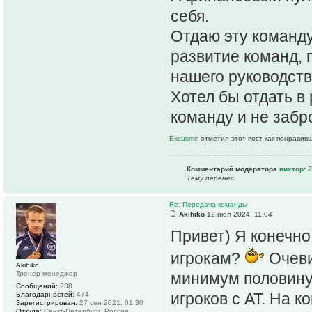
себя.
Отдаю эту команду
развитие команд,
нашего руководств
Хотел бы отдать в
команду и не забр
Excusme
отметил этот пост как понравив
Комментарий модератора
вихтор
:
2
Тему перенес.
Re: Передача команды
Akihiko
12 июл 2024, 11:04
Привет) Я конечно
игрокам?
Очевид
Akihiko
Тренер-менеджер
минимум половину
Сообщений:
238
игроков с АТ. На к
Благодарностей:
474
Зарегистрирован:
27 сен 2021, 01:30
Откуда:
Санкт-Петербург, Россия