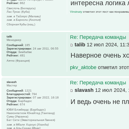
интересна логика 
Рейтинг:
862
Свислочь (Беларусь)
Лас-Тунас (Куба)
Vinsinaty
отметил этот пост как понравив
зам. в Тайгерс (Малави)
зам. в Барнсли (Англия)
Сборная Кубы (нац.)
Re: Передача команды
talib
Менеджер
talib
12 июл 2024, 11:
Сообщений:
185
Зарегистрирован:
24 авг 2011, 06:55
Откуда:
Зимбабве
Наверное очень хо
Рейтинг:
481
Аяччо (Франция)
pkv_aktobe
отметил этот
Re: Передача команды
slavash
Мастер
slavash
12 июл 2024, 
Сообщений:
1221
Благодарностей:
794
Зарегистрирован:
07 авг 2022, 16:18
И ведь очень не 
Откуда:
Барбадос
Рейтинг:
674
ЮВИ Блэкбердс (Барбадос)
Накхонпатхом Юнайтед (Таиланд)
Сумы (Украина)
Бат Сити (Экваториальная Гвинея)
зам. в Мбале Хироус (Уганда)
зам. в Аль-Синаа (Ирак)