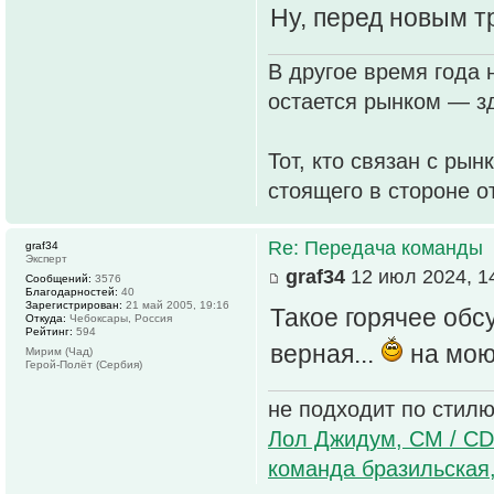
Ну, перед новым т
В другое время года 
остается рынком — зд
Тот, кто связан с рын
стоящего в стороне о
Re: Передача команды
graf34
Эксперт
graf34
12 июл 2024, 1
Сообщений:
3576
Благодарностей:
40
Зарегистрирован:
21 май 2005, 19:16
Такое горячее обс
Откуда:
Чебоксары, Россия
Рейтинг:
594
верная...
на мою
Мирим (Чад)
Герой-Полёт (Сербия)
не подходит по стилю
Лол Джидум, CM / CD
команда бразильская