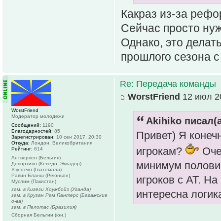
Какраз из-за рефо
Сейчас просто ну
Однако, это делат
прошлого сезона с
Re: Передача команды
WorstFriend
12 июл 20
WorstFriend
Модератор молодежи
Akihiko писал(а
Сообщений:
1190
Благодарностей:
85
Привет) Я конеч
Зарегистрирован:
10 сен 2017, 20:30
Откуда:
Лондон, Великобритания
игрокам?
Очев
Рейтинг:
614
Антверпен (Бельгия)
минимум половин
Депортиво (Кеведо, Эквадор)
Уэуэтеко (Гватемала)
Равин Бланш (Реюньон)
игроков с АТ. На
Муслим (Пакистан)
зам. в Кигези Хоумбойз (Уганда)
интересна логик
зам. в Крузан Рам Пантерс (Багамские
о-ва)
зам. в Пелотас (Бразилия)
Сборная Бельгии (юн.)