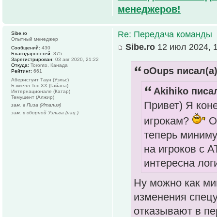
менеджеров!
Re: Передача команды
Sibe.ro
Опытный менеджер
Sibe.ro
12 июл 2024, 
Сообщений:
430
Благодарностей:
375
Зарегистрирован:
03 авг 2020, 21:22
Откуда:
Toronto, Канада
oOups писал(а)
Рейтинг:
661
Аберистуит Таун (Уэльс)
Бэквелл Топ ХХ (Гайана)
Akihiko писал
Интернационале (Катар)
Темушент (Алжир)
Привет) Я кон
зам. в Пиза (Италия)
зам. в сборной Уэльса (нац.)
игрокам?
Оч
теперь миниму
на игроков с А
интересна лог
Ну можно как ми
изменения спецу
отказывают в пе