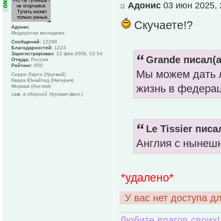
Адонис
03 июн 2025, 
Скучаете!?
Адонис
Модератор молодежи
Сообщений:
12288
Благодарностей:
1224
Зарегистрирован:
13 фев 2008, 02:54
Grande писал(а
Откуда:
Россия
Рейтинг:
650
Мы можем дать л
Серро Ларго (Уругвай)
Квара Юнайтед (Нигерия)
жизнь в федерац
Моркам (Англия)
зам. в сборной Уругвая (мол.)
Le Tissier писа
Англия с нынеш
*удалено*
У вас нет доступа д
Любите врагов своих!