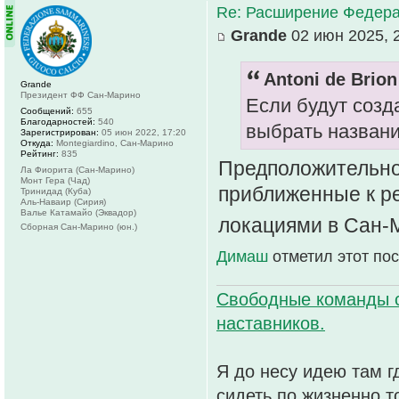
Re: Расширение Федера
Grande
02 июн 2025, 
Antoni de Brion
Grande
Президент ФФ Сан-Марино
Если будут созд
Сообщений:
655
Благодарностей:
540
выбрать названи
Зарегистрирован:
05 июн 2022, 17:20
Откуда:
Montegiardino, Сан-Марино
Рейтинг:
835
Предположительно
Ла Фиорита (Сан-Марино)
Монт Гера (Чад)
приближенные к р
Тринидад (Куба)
Аль-Наваир (Сирия)
Валье Катамайо (Эквадор)
локациями в Сан-
Сборная Сан-Марино (юн.)
Димаш
отметил этот по
Свободные команды 
наставников.
Я до несу идею там г
сидеть по жизненно,т