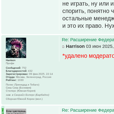
не играть, ну или 
спорить, понятно 
остальные менедж
и это их право. Н
Re: Расширение Федера
Harrison
03 июн 2025,
*удалено модерат
Harrison
Профи
Сообщений:
752
Благодарностей:
432
Зарегистрирован:
09 фев 2025, 22:14
Откуда:
Москва, Зеленоград, Россия
Рейтинг:
1030
Полис (Тринидад и Тобаго)
Сика Сика (Боливия)
Стилерс (Южная Корея)
зам. в Санрайз Болерс (Барбадос)
Сборная Южной Кореи (мол.)
Re: Расширение Федера