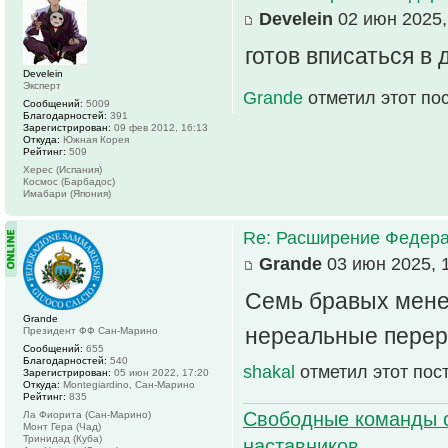
Develein
02 июн 2025,
готов вписаться в
Develein
Эксперт
Grande
отметил этот по
Сообщений:
5009
Благодарностей:
391
Зарегистрирован:
09 фев 2012, 16:13
Откуда:
Южная Корея
Рейтинг:
509
Херес (Испания)
Космос (Барбадос)
Имабари (Япония)
Re: Расширение Федера
Grande
03 июн 2025, 
Семь бравых менед
Grande
нереальные пере
Президент ФФ Сан-Марино
Сообщений:
655
Благодарностей:
540
shakal
отметил этот пос
Зарегистрирован:
05 июн 2022, 17:20
Откуда:
Montegiardino, Сан-Марино
Рейтинг:
835
Свободные команды 
Ла Фиорита (Сан-Марино)
Монт Гера (Чад)
Тринидад (Куба)
наставников.