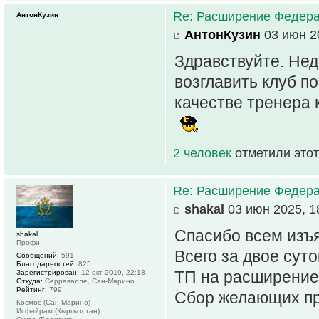
Re: Расширение Федера
АнтонКузин
АнтонКузин
03 июн 20
Здравствуйте. Нед
возглавить клуб п
качестве тренера 
2 человек
отметили этот
Re: Расширение Федера
shakal
03 июн 2025, 1
Спасибо всем изъ
shakal
Профи
Всего за двое суто
Сообщений:
591
Благодарностей:
825
ТП на расширение,
Зарегистрирован:
12 окт 2019, 22:18
Откуда:
Серравалле, Сан-Марино
Рейтинг:
799
Сбор желающих про
Космос (Сан-Марино)
Исфайрам (Кыргызстан)