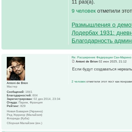
11 раз(а).
9 человек
отметили этот
Размышления о демо
Лодербах 1931: дневн
Благодарность админ
Re: Расширение Федерации Сан-Марино 
Antoni de Brion
02 июн 2025, 21:12
Если будут создаваться нереаль
2 человек
отметили этот пост как понрав
Antoni de Brion
Мастер
Сообщений:
1841
Благодарностей:
604
Зарегистрирован:
02 дек 2014, 23:34
Откуда:
Париж, Франция
Рейтинг:
829
Новая Бавария (Украина)
Ред Уорриор (Малайзия)
Флорида (Куба)
Сборная Малайзии (юн.)