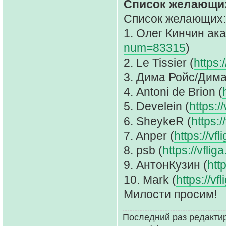
Список желающих
Список желающих:
1. Олег Кинчин ака 
num=83315
)
2. Le Tissier (
https:
3. Дима Ройс/Дима
4. Antoni de Brion (
5. Develein (
https:
6. SheykeR (
https:
7. Anper (
https://v
8. psb (
https://vfl
9. АнтонКузин (
htt
10. Mark (
https://v
Милости просим!
Последний раз редактир