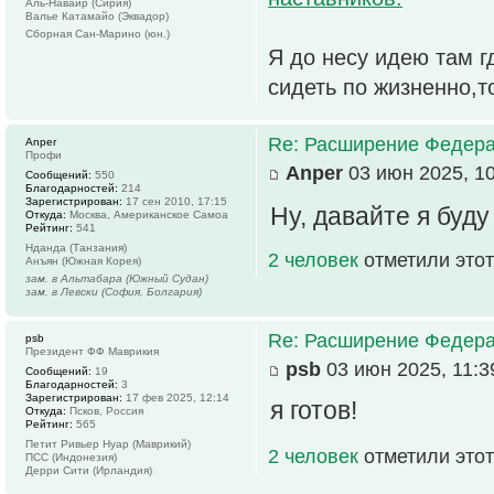
Аль-Наваир (Сирия)
Валье Катамайо (Эквадор)
Сборная Сан-Марино (юн.)
Я до несу идею там г
сидеть по жизненно,т
Re: Расширение Федера
Anper
Профи
Anper
03 июн 2025, 10
Сообщений:
550
Благодарностей:
214
Зарегистрирован:
17 сен 2010, 17:15
Ну, давайте я буду
Откуда:
Москва, Американское Самоа
Рейтинг:
541
Нданда (Танзания)
2 человек
отметили этот
Анъян (Южная Корея)
зам. в Альтабара (Южный Судан)
зам. в Левски (София, Болгария)
Re: Расширение Федера
psb
Президент ФФ Маврикия
psb
03 июн 2025, 11:3
Сообщений:
19
Благодарностей:
3
Зарегистрирован:
17 фев 2025, 12:14
я готов!
Откуда:
Псков, Россия
Рейтинг:
565
Петит Ривьер Нуар (Маврикий)
2 человек
отметили этот
ПСС (Индонезия)
Дерри Сити (Ирландия)