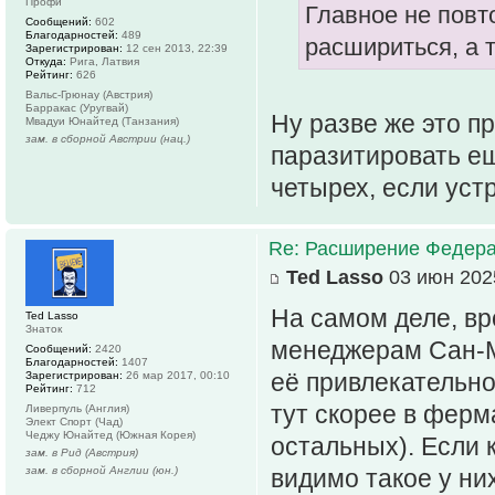
Профи
Главное не повт
Сообщений:
602
Благодарностей:
489
расшириться, а 
Зарегистрирован:
12 сен 2013, 22:39
Откуда:
Рига, Латвия
Рейтинг:
626
Вальс-Грюнау (Австрия)
Барракас (Уругвай)
Ну разве же это п
Мвадуи Юнайтед (Танзания)
зам. в сборной Австрии (нац.)
паразитировать ещ
четырех, если уст
Re: Расширение Федера
Ted Lasso
03 июн 2025
На самом деле, вр
Ted Lasso
Знаток
менеджерам Сан-М
Сообщений:
2420
Благодарностей:
1407
её привлекательной
Зарегистрирован:
26 мар 2017, 00:10
Рейтинг:
712
тут скорее в ферма
Ливерпуль (Англия)
Элект Спорт (Чад)
Чеджу Юнайтед (Южная Корея)
остальных). Если к
зам. в Рид (Австрия)
зам. в сборной Англии (юн.)
видимо такое у ни