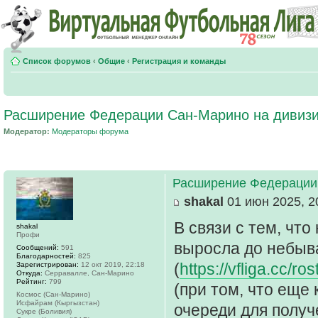
Список форумов
‹
Общие
‹
Регистрация и команды
Расширение Федерации Сан-Марино на дивизи
Модератор:
Модераторы форума
Расширение Федерации 
shakal
01 июн 2025, 2
В связи с тем, чт
shakal
Профи
выросла до небыв
Сообщений:
591
Благодарностей:
825
(
https://vfliga.cc/
Зарегистрирован:
12 окт 2019, 22:18
Откуда:
Серравалле, Сан-Марино
Рейтинг:
799
(при том, что еще
Космос (Сан-Марино)
Исфайрам (Кыргызстан)
очереди для получе
Сукре (Боливия)