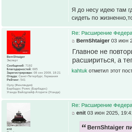
Я до несу идею там г
сидеть по жизненно,т
Re: Расширение Федера
BernShtaiger
03 июн 2
Главное не повтор
BernShtaiger
расшириться, а те
Эксперт
Сообщений:
7192
Благодарностей:
685
kahtuk
отметил этот пос
Зарегистрирован:
08 сен 2009, 18:21
Откуда:
Санкт-Петербург, Германия
Рейтинг:
541
Оулу (Финляндия)
Барбадос Роялс (Барбадос)
Уганда Вайлдлайф Аторити (Уганда)
Re: Расширение Федера
enit
03 июн 2025, 19:4
BernShtaiger пи
enit