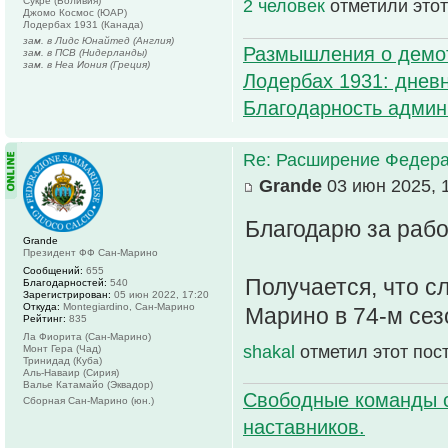
Сукре (Боливия)
2 человек
отметили этот
Джомо Космос (ЮАР)
Лодербах 1931 (Канада)
зам. в Лидс Юнайтед (Англия)
Размышления о демо
зам. в ПСВ (Нидерланды)
зам. в Неа Иония (Греция)
Лодербах 1931: дневн
Благодарность админ
Re: Расширение Федера
Grande
03 июн 2025, 
Благодарю за рабо
Grande
Президент ФФ Сан-Марино
Сообщений:
655
Получается, что с
Благодарностей:
540
Зарегистрирован:
05 июн 2022, 17:20
Откуда:
Montegiardino, Сан-Марино
Марино в 74-м сез
Рейтинг:
835
Ла Фиорита (Сан-Марино)
shakal
отметил этот пос
Монт Гера (Чад)
Тринидад (Куба)
Аль-Наваир (Сирия)
Валье Катамайо (Эквадор)
Свободные команды 
Сборная Сан-Марино (юн.)
наставников.