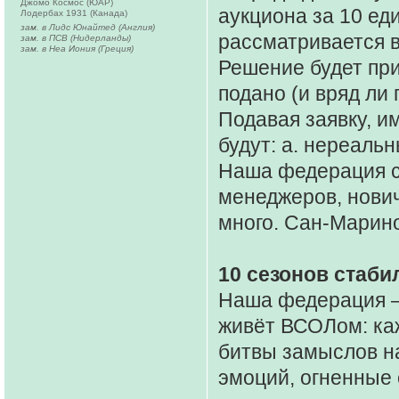
Джомо Космос (ЮАР)
аукциона за 10 е
Лодербах 1931 (Канада)
зам. в Лидс Юнайтед (Англия)
рассматривается 
зам. в ПСВ (Нидерланды)
зам. в Неа Иония (Греция)
Решение будет прин
подано (и вряд ли 
Подавая заявку, и
будут: а. нереаль
Наша федерация с
менеджеров, нович
много. Сан-Марино
10 сезонов стаби
Наша федерация — 
живёт ВСОЛом: ка
битвы замыслов н
эмоций, огненные 