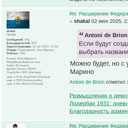
Re: Расширение Федера
shakal
02 июн 2025, 2
shakal
Antoni de Brion
Профи
Сообщений:
591
Если будут созд
Благодарностей:
825
Зарегистрирован:
12 окт 2019, 22:18
Откуда:
Серравалле, Сан-Марино
выбрать названи
Рейтинг:
799
Космос (Сан-Марино)
Можно будет, но с
Исфайрам (Кыргызстан)
Сукре (Боливия)
Джомо Космос (ЮАР)
Марино
Лодербах 1931 (Канада)
зам. в Лидс Юнайтед (Англия)
зам. в ПСВ (Нидерланды)
Antoni de Brion
отметил 
зам. в Неа Иония (Греция)
Размышления о демо
Лодербах 1931: дневн
Благодарность админ
Re: Расширение Федера