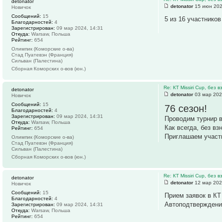
detonator
detonator
15 июн 202
Новичок
Сообщений:
15
5 из 16 участников
Благодарностей:
4
Зарегистрирован:
09 мар 2024, 14:31
Откуда:
Warsaw, Польша
Рейтинг:
654
Олимпик (Коморские о-ва)
Стад Пуатевэн (Франция)
Сильван (Палестина)
Сборная Коморских о-вов (юн.)
Re: КТ Missiri Cup, без
detonator
detonator
03 мар 202
Новичок
Сообщений:
15
76 сезон!
Благодарностей:
4
Зарегистрирован:
09 мар 2024, 14:31
Проводим турнир 
Откуда:
Warsaw, Польша
Как всегда, без вз
Рейтинг:
654
Приглашаем участн
Олимпик (Коморские о-ва)
Стад Пуатевэн (Франция)
Сильван (Палестина)
Сборная Коморских о-вов (юн.)
Re: КТ Missiri Cup, без
detonator
detonator
12 мар 202
Новичок
Сообщений:
15
Прием заявок в КТ
Благодарностей:
4
Автоподтверждение
Зарегистрирован:
09 мар 2024, 14:31
Откуда:
Warsaw, Польша
Рейтинг:
654