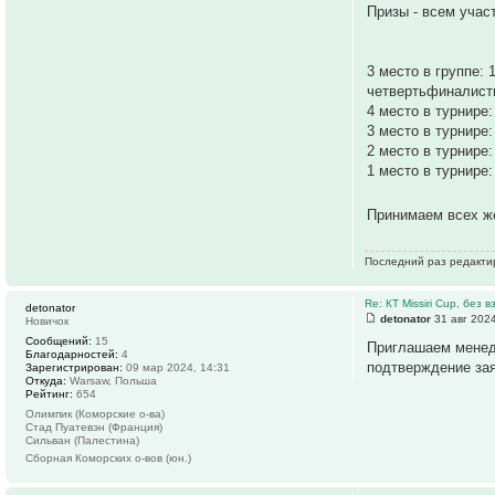
Призы - всем учас
3 место в группе: 
четвертьфиналист
4 место в турнире:
3 место в турнире:
2 место в турнире:
1 место в турнире:
Принимаем всех 
Последний раз редактир
Re: КТ Missiri Cup, без
detonator
detonator
31 авг 2024
Новичок
Сообщений:
15
Приглашаем менедж
Благодарностей:
4
подтверждение зая
Зарегистрирован:
09 мар 2024, 14:31
Откуда:
Warsaw, Польша
Рейтинг:
654
Олимпик (Коморские о-ва)
Стад Пуатевэн (Франция)
Сильван (Палестина)
Сборная Коморских о-вов (юн.)