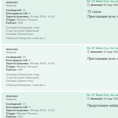
Re: КТ Missiri Cup, без
detonator
detonator
05 мар 202
Новичок
Сообщений:
15
72 сезон
Благодарностей:
4
Приглашаем всех н
Зарегистрирован:
09 мар 2024, 14:31
Откуда:
Warsaw, Польша
Рейтинг:
654
Олимпик (Коморские о-ва)
Стад Пуатевэн (Франция)
Сильван (Палестина)
Сборная Коморских о-вов (юн.)
Re: КТ Missiri Cup, без
detonator
detonator
13 мар 202
Новичок
Сообщений:
15
Приглашаем всех с
Благодарностей:
4
Зарегистрирован:
09 мар 2024, 14:31
Откуда:
Warsaw, Польша
Рейтинг:
654
Олимпик (Коморские о-ва)
Стад Пуатевэн (Франция)
Сильван (Палестина)
Сборная Коморских о-вов (юн.)
Re: КТ Missiri Cup, без
detonator
detonator
14 мар 202
Новичок
Сообщений:
15
Продолжаем набор,
Благодарностей:
4
Зарегистрирован:
09 мар 2024, 14:31
Откуда:
Warsaw, Польша
Рейтинг:
654