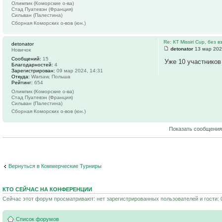
Олимпик (Коморские о-ва)
Стад Пуатевэн (Франция)
Сильван (Палестина)
Сборная Коморских о-вов (юн.)
Re: КТ Missiri Cup, без
detonator
detonator
13 мар 202
Новичок
Сообщений:
15
Уже 10 участников
Благодарностей:
4
Зарегистрирован:
09 мар 2024, 14:31
Откуда:
Warsaw, Польша
Рейтинг:
654
Олимпик (Коморские о-ва)
Стад Пуатевэн (Франция)
Сильван (Палестина)
Сборная Коморских о-вов (юн.)
Показать сообщения
Вернуться в Коммерческие Турниры
КТО СЕЙЧАС НА КОНФЕРЕНЦИИ
Сейчас этот форум просматривают: нет зарегистрированных пользователей и гости: 
Список форумов