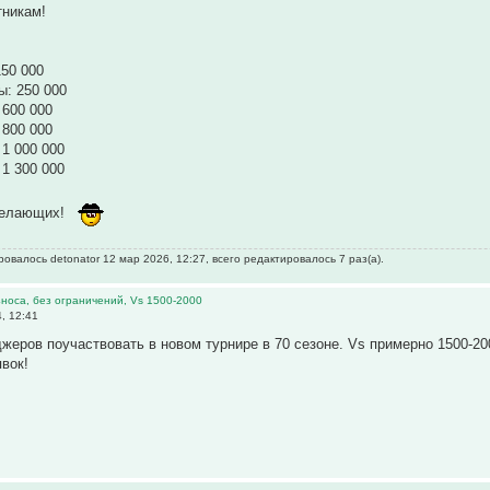
тникам!
150 000
ы: 250 000
 600 000
 800 000
 1 000 000
 1 300 000
желающих!
овалось detonator 12 мар 2026, 12:27, всего редактировалось 7 раз(а).
 взноса, без ограничений, Vs 1500-2000
, 12:41
еров поучаствовать в новом турнире в 70 сезоне. Vs примерно 1500-20
вок!