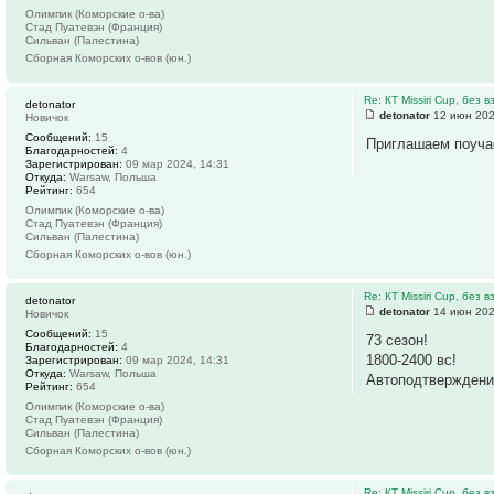
Олимпик (Коморские о-ва)
Стад Пуатевэн (Франция)
Сильван (Палестина)
Сборная Коморских о-вов (юн.)
Re: КТ Missiri Cup, без
detonator
detonator
12 июн 202
Новичок
Сообщений:
15
Приглашаем поучас
Благодарностей:
4
Зарегистрирован:
09 мар 2024, 14:31
Откуда:
Warsaw, Польша
Рейтинг:
654
Олимпик (Коморские о-ва)
Стад Пуатевэн (Франция)
Сильван (Палестина)
Сборная Коморских о-вов (юн.)
Re: КТ Missiri Cup, без
detonator
detonator
14 июн 202
Новичок
Сообщений:
15
73 сезон!
Благодарностей:
4
1800-2400 вс!
Зарегистрирован:
09 мар 2024, 14:31
Откуда:
Warsaw, Польша
Автоподтверждени
Рейтинг:
654
Олимпик (Коморские о-ва)
Стад Пуатевэн (Франция)
Сильван (Палестина)
Сборная Коморских о-вов (юн.)
Re: КТ Missiri Cup, без