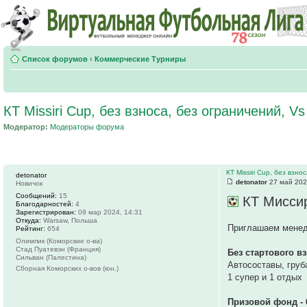
Список форумов
‹
Коммерческие Турниры
КТ Missiri Cup, без взноса, без ограничений, V
Модератор:
Модераторы форума
КТ Missiri Cup, без взн
detonator
detonator
27 май 202
Новичок
Сообщений:
15
КТ Миссири
Благодарностей:
4
Зарегистрирован:
09 мар 2024, 14:31
Откуда:
Warsaw, Польша
Приглашаем менед
Рейтинг:
654
Олимпик (Коморские о-ва)
Стад Пуатевэн (Франция)
Без стартового вз
Сильван (Палестина)
Автосоставы, груб
Сборная Коморских о-вов (юн.)
1 супер и 1 отдых
Призовой фонд - 