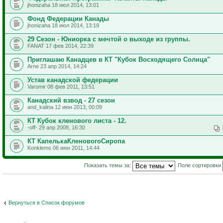
jhonizaha 18 июл 2014, 13:01
Фонд Федерации Канады
jhonizaha 18 июл 2014, 13:19
29 Сезон - Юниорка с мечтой о выходе из группы.
FANAT 17 фев 2014, 22:39
Приглашаю Канадцев в КТ "Кубок Восходящего Солнца"
Arne 23 апр 2014, 14:24
Устав канадской федерации
Varomir 08 фев 2011, 13:51
Канадский взвод - 27 сезон
and_kalina 12 июн 2013, 00:09
КТ Кубок кленового листа - 12.
-off- 29 апр 2008, 16:30
КТ КапелькаКленовогоСиропа
Konklems 06 июн 2011, 14:44
Показать темы за:
Поле сортировки
Вернуться в Список форумов