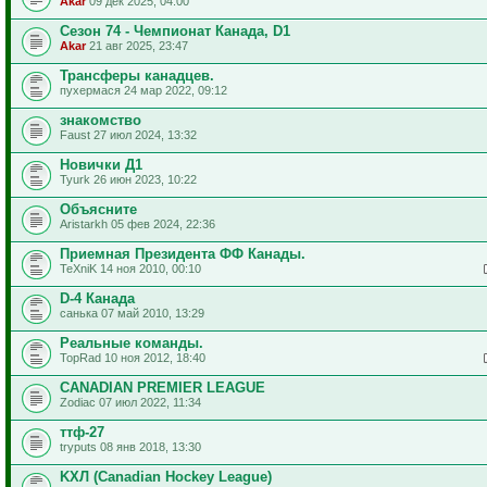
Akar
09 дек 2025, 04:00
Сезон 74 - Чемпионат Канада, D1
Akar
21 авг 2025, 23:47
Трансферы канадцев.
пухермася 24 мар 2022, 09:12
знакомство
Faust 27 июл 2024, 13:32
Новички Д1
Tyurk 26 июн 2023, 10:22
Объясните
Aristarkh 05 фев 2024, 22:36
Приемная Президента ФФ Канады.
TeXniK 14 ноя 2010, 00:10
D-4 Канада
санька 07 май 2010, 13:29
Реальные команды.
TopRad 10 ноя 2012, 18:40
CANADIAN PREMIER LEAGUE
Zodiac 07 июл 2022, 11:34
ттф-27
tryputs 08 янв 2018, 13:30
KXЛ (Canadian Hockey League)